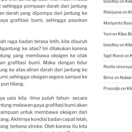
boedtey
on
Kil
at sehingga pompaan darah dari jantung
Riskiyana
on
Ki
ran darah yang dipompa dari jantung ke
a grafitasi bumi, sehingga pasokan
Mariyanto Bas
Yani
on
Kilas B
ah raga badan terasa letih, kita disuruh
boedtey
on
Kil
digantung ke atas? Ini dilakukan karena
antung yang membawa oksigen ke otak
Sigit Roest
on
K
an grafitasi bumi. Maka dengan tidur
Rosita sinuraya
ng ke atas aliran darah dari jantung ke
bumi, sehingga oksigen segera sampai ke
Bima
on
Nobar
 pun hilang.
Prasodjo
on
Ki
 usia kita -lima puluh tahun- secara
ntung melawan gaya grafitasi bumi akan
emampuan untuk membawa oksigen dari
ng. Akhirnya kondisi badan cepat lelah,
ng terkena stroke. Oleh karena itu kita