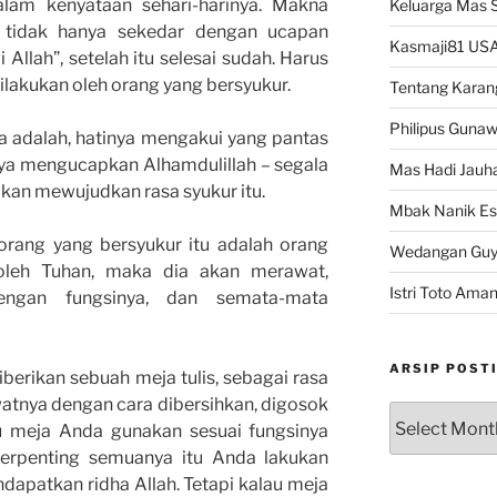
am kenyataan sehari-harinya. Makna
Keluarga Mas 
 tidak hanya sekedar dengan ucapan
Kasmaji81 USA
i Allah”, setelah itu selesai sudah. Harus
ilakukan oleh orang yang bersyukur.
Tentang Karan
Philipus Guna
 adalah, hatinya mengakui yang pantas
annya mengucapkan Alhamdulillah – segala
Mas Hadi Jauha
ndakan mewujudkan rasa syukur itu.
Mbak Nanik Es
orang yang bersyukur itu adalah orang
Wedangan Gu
 oleh Tuhan, maka dia akan merawat,
Istri Toto Ama
engan fungsinya, dan semata-mata
ARSIP POST
berikan sebuah meja tulis, sebagai rasa
atnya dengan cara dibersihkan, digosok
Arsip
tu meja Anda gunakan sesuai fungsinya
Postingan
 terpenting semuanya itu Anda lakukan
apatkan ridha Allah. Tetapi kalau meja