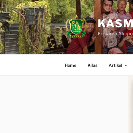
Skip
to
content
KASM
Keluarga Alumn
Home
Kilas
Artikel