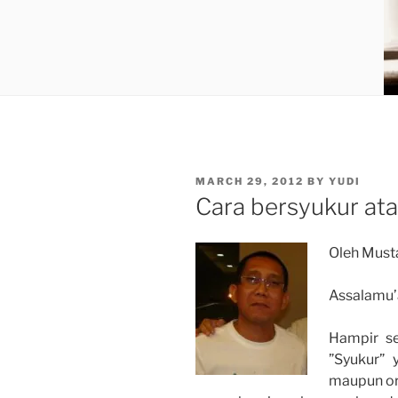
POSTED
MARCH 29, 2012
BY
YUDI
ON
Cara bersyukur ata
Oleh Must
Assalamu
Hampir se
”Syukur” 
maupun ora