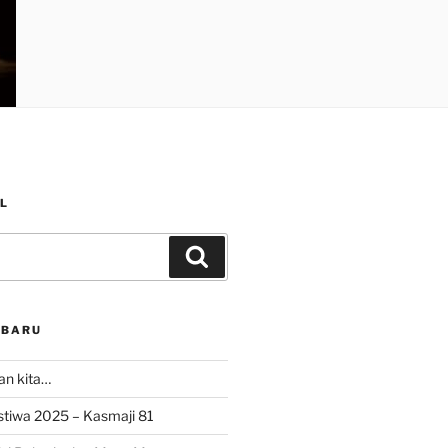
L
Search
RBARU
ran kita…
istiwa 2025 – Kasmaji 81