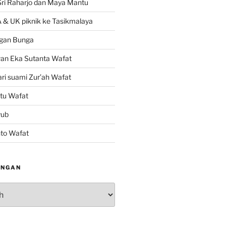
Sri Raharjo dan Maya Mantu
 & UK piknik ke Tasikmalaya
gan Bunga
wan Eka Sutanta Wafat
ri suami Zur’ah Wafat
tu Wafat
yub
nto Wafat
INGAN