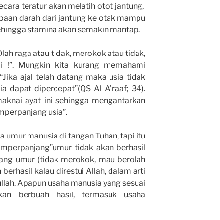
cara teratur akan melatih otot jantung,
paan darah dari jantung ke otak mampu
sehingga stamina akan semakin mantap.
Olah raga atau tidak, merokok atau tidak,
 !”. Mungkin kita kurang memahami
“Jika ajal telah datang maka usia tidak
ia dapat dipercepat”(QS Al A’raaf; 34).
knai ayat ini sehingga mengantarkan
mperpanjang usia”.
 umur manusia di tangan Tuhan, tapi itu
emperpanjang”umur tidak akan berhasil
ang umur (tidak merokok, mau berolah
erhasil kalau direstui Allah, dalam arti
ullah. Apapun usaha manusia yang sesuai
kan berbuah hasil, termasuk usaha