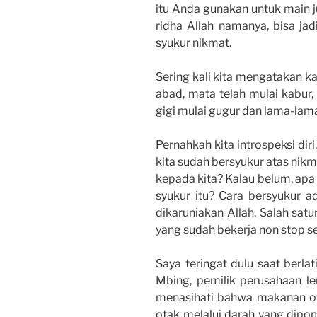
itu Anda gunakan untuk main j
ridha Allah namanya, bisa ja
syukur nikmat.
Sering kali kita mengatakan ka
abad, mata telah mulai kabur, 
gigi mulai gugur dan lama-la
Pernahkah kita introspeksi dir
kita sudah bersyukur atas nikm
kepada kita? Kalau belum, apa 
syukur itu? Cara bersyukur 
dikaruniakan Allah. Salah sat
yang sudah bekerja non stop s
Saya teringat dulu saat berla
Mbing, pemilik perusahaan le
menasihati bahwa makanan ota
otak melalui darah yang dipom