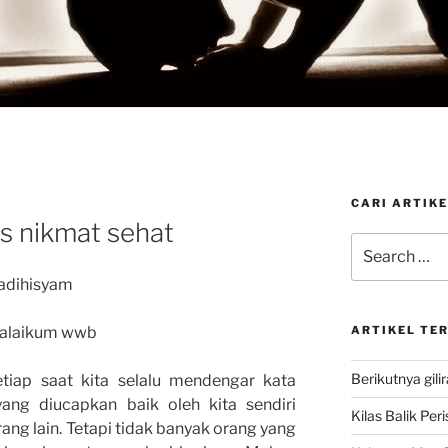
CARI ARTIKE
s nikmat sehat
Search
for:
adihisyam
’alaikum wwb
ARTIKEL TE
Berikutnya gili
tiap saat kita selalu mendengar kata
yang diucapkan baik oleh kita sendiri
Kilas Balik Per
ng lain. Tetapi tidak banyak orang yang