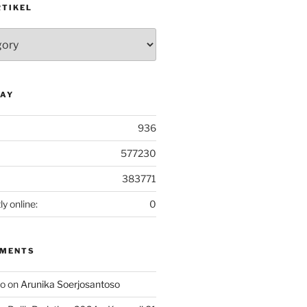
RTIKEL
DAY
936
577230
383771
ly online:
0
MMENTS
ko
on
Arunika Soerjosantoso