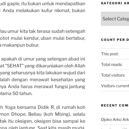
udi gaple, itu bukan untuk mendapatkan
KATEGORI A
di Anda melakukan kufur nikmat, bukan
Kategori
Artikel
lau umur kita tak terasa sudah setengah
otot mulai kendur, uban mulai bertabur,
COUNT PER 
ma makanpun bubur.
This post:
i, apakah di umur yang setengan abad ini
Total reads:
at ”SEHAT” yang dikaruniakan oleh Allah
yang seharusnya kita lakukan wujud dari
Total visitors:
adalah dengan merawat kesehatan yang
Visitors current
unya Anda harus merawat fungsi jantung
elama 50 tahun.
RECENT CO
tih Yoga bersama Didik R, di rumah koh
mon Dhope. Beliau (koh Mbing), selalu
Djoko Arko Ar
k itu oksigen, oksigen bisa sampai ke
pa oleh jantung. Saat kita masih muda,