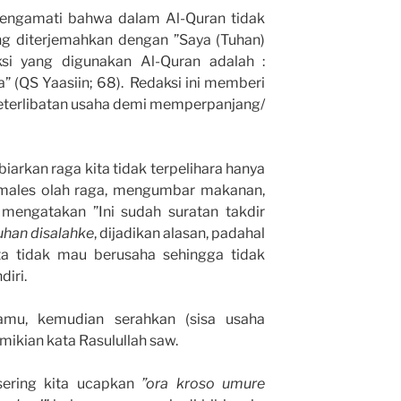
mengamati bahwa dalam Al-Quran tidak
ng diterjemahkan dengan ”Saya (Tuhan)
i yang digunakan Al-Quran adalah :
(QS Yaasiin; 68). Redaksi ini memberi
eterlibatan usaha demi memperpanjang/
arkan raga kita tidak terpelihara hanya
 males olah raga, mengumbar makanan,
a mengatakan ”Ini sudah suratan takdir
uhan disalahke
, dijadikan alasan, padahal
ita tidak mau berusaha sehingga tidak
iri.
ntamu, kemudian serahkan (sisa usaha
mikian kata Rasulullah saw.
ering kita ucapkan
”ora kroso umure