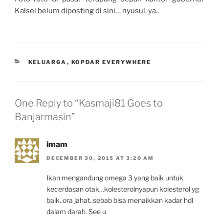
Kalsel belum diposting di sini… nyusul, ya..
CATEGORIES
KELUARGA
,
KOPDAR EVERYWHERE
One Reply to “Kasmaji81 Goes to
Banjarmasin”
imam
DECEMBER 30, 2015 AT 3:20 AM
Ikan mengandung omega 3 yang baik untuk
kecerdasan otak…kolesterolnyapun kolesterol yg
baik..ora jahat..sebab bisa menaikkan kadar hdl
dalam darah. See u