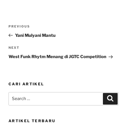
Post
Previous
PREVIOUS
navigation
Post
Yani Mulyani Mantu
Next
NEXT
Post
West Funk Rhytm Menang di JGTC Competition
CARI ARTIKEL
Search
Search
for:
ARTIKEL TERBARU