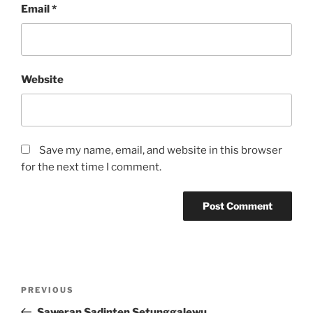
Email
*
Website
Save my name, email, and website in this browser
for the next time I comment.
Post
Previous
PREVIOUS
navigation
Post
Saweran Sadinten Setunggalewu