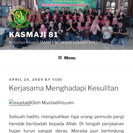
Skip
to
content
KASMAJI 81
Keluarga Alumni SMAN 1 Surakarta Lulusan 1981
Menu
POSTED
APRIL 24, 2009
BY
YUDI
ON
Kerjasama Menghadapi Kesulitan
Oleh Mustadihisyam
Sebuah hadits mengisahkan tiga orang pemuda pergi
hendak beribadah kepada Allah. Di tengah perjalanan
hujan turun sangat deras. Mereka pun berlindung