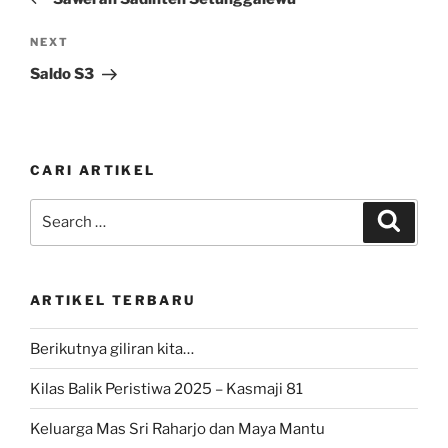
Next
NEXT
Post
Saldo S3
CARI ARTIKEL
Search
Search
for:
ARTIKEL TERBARU
Berikutnya giliran kita…
Kilas Balik Peristiwa 2025 – Kasmaji 81
Keluarga Mas Sri Raharjo dan Maya Mantu