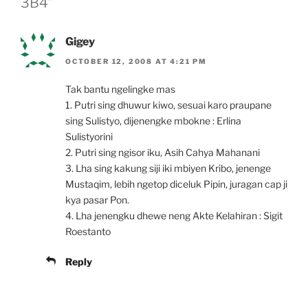
3B4”
Gigey
OCTOBER 12, 2008 AT 4:21 PM
Tak bantu ngelingke mas
1. Putri sing dhuwur kiwo, sesuai karo praupane
sing Sulistyo, dijenengke mbokne : Erlina
Sulistyorini
2. Putri sing ngisor iku, Asih Cahya Mahanani
3. Lha sing kakung siji iki mbiyen Kribo, jenenge
Mustaqim, lebih ngetop diceluk Pipin, juragan cap ji
kya pasar Pon.
4. Lha jenengku dhewe neng Akte Kelahiran : Sigit
Roestanto
Reply