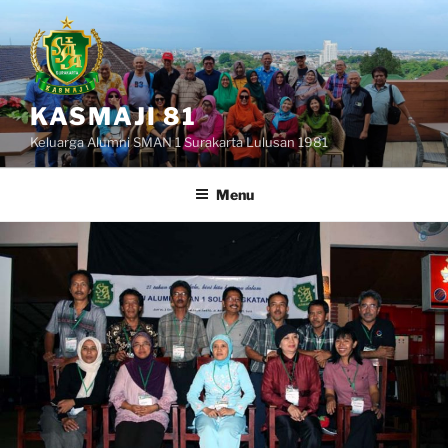
Skip
to
content
KASMAJI 81
Keluarga Alumni SMAN 1 Surakarta Lulusan 1981
Menu