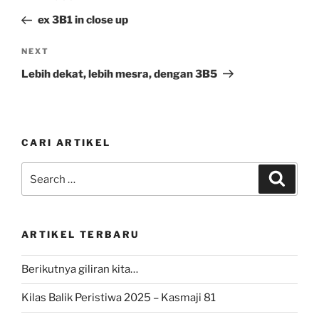
navigation
Post
ex 3B1 in close up
Next
NEXT
Post
Lebih dekat, lebih mesra, dengan 3B5
CARI ARTIKEL
Search
Search
for:
ARTIKEL TERBARU
Berikutnya giliran kita…
Kilas Balik Peristiwa 2025 – Kasmaji 81