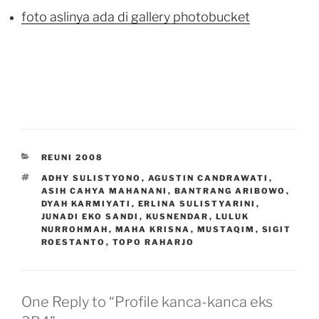
foto aslinya ada di gallery photobucket
.
.
CATEGORIES
REUNI 2008
TAGS
ADHY SULISTYONO
,
AGUSTIN CANDRAWATI
,
ASIH CAHYA MAHANANI
,
BANTRANG ARIBOWO
,
DYAH KARMIYATI
,
ERLINA SULISTYARINI
,
JUNADI EKO SANDI
,
KUSNENDAR
,
LULUK
NURROHMAH
,
MAHA KRISNA
,
MUSTAQIM
,
SIGIT
ROESTANTO
,
TOPO RAHARJO
One Reply to “Profile kanca-kanca eks