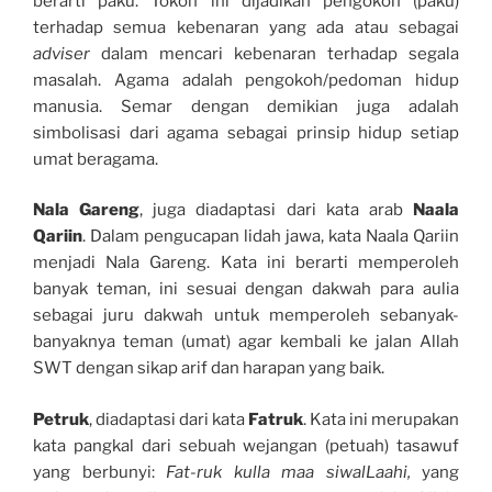
berarti paku. Tokoh ini dijadikan pengokoh (paku)
terhadap semua kebenaran yang ada atau sebagai
adviser
dalam mencari kebenaran terhadap segala
masalah. Agama adalah pengokoh/pedoman hidup
manusia. Semar dengan demikian juga adalah
simbolisasi dari agama sebagai prinsip hidup setiap
umat beragama.
Nala Gareng
, juga diadaptasi dari kata arab
Naala
Qariin
. Dalam pengucapan lidah jawa, kata Naala Qariin
menjadi Nala Gareng. Kata ini berarti memperoleh
banyak teman, ini sesuai dengan dakwah para aulia
sebagai juru dakwah untuk memperoleh sebanyak-
banyaknya teman (umat) agar kembali ke jalan Allah
SWT dengan sikap arif dan harapan yang baik.
Petruk
, diadaptasi dari kata
Fatruk
. Kata ini merupakan
kata pangkal dari sebuah wejangan (petuah) tasawuf
yang berbunyi:
Fat-ruk kulla maa siwalLaahi,
yang