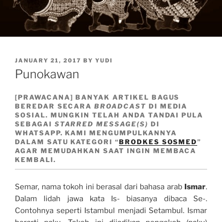
POSTED
JANUARY 21, 2017
BY
YUDI
ON
Punokawan
[PRAWACANA] BANYAK ARTIKEL BAGUS
BEREDAR SECARA
BROADCAST
DI MEDIA
SOSIAL. MUNGKIN TELAH ANDA TANDAI PULA
SEBAGAI
STARRED MESSAGE(S)
DI
WHATSAPP. KAMI MENGUMPULKANNYA
DALAM SATU KATEGORI “
BRODKES SOSMED
”
AGAR MEMUDAHKAN SAAT INGIN MEMBACA
KEMBALI.
Semar, nama tokoh ini berasal dari bahasa arab
Ismar
.
Dalam lidah jawa kata Is- biasanya dibaca Se-.
Contohnya seperti Istambul menjadi Setambul. Ismar