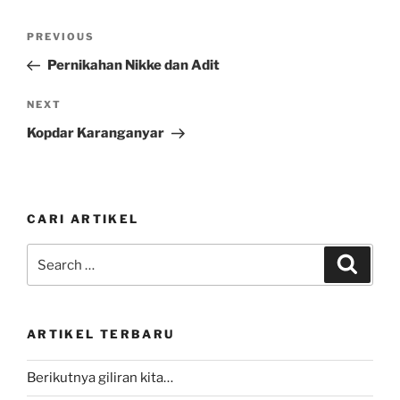
Post
Previous
PREVIOUS
navigation
Post
Pernikahan Nikke dan Adit
Next
NEXT
Post
Kopdar Karanganyar
CARI ARTIKEL
Search
Search
for:
ARTIKEL TERBARU
Berikutnya giliran kita…