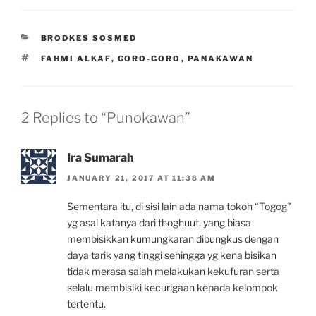
CATEGORIES
BRODKES SOSMED
TAGS
FAHMI ALKAF
,
GORO-GORO
,
PANAKAWAN
2 Replies to “Punokawan”
Ira Sumarah
JANUARY 21, 2017 AT 11:38 AM
Sementara itu, di sisi lain ada nama tokoh “Togog”
yg asal katanya dari thoghuut, yang biasa
membisikkan kumungkaran dibungkus dengan
daya tarik yang tinggi sehingga yg kena bisikan
tidak merasa salah melakukan kekufuran serta
selalu membisiki kecurigaan kepada kelompok
tertentu.