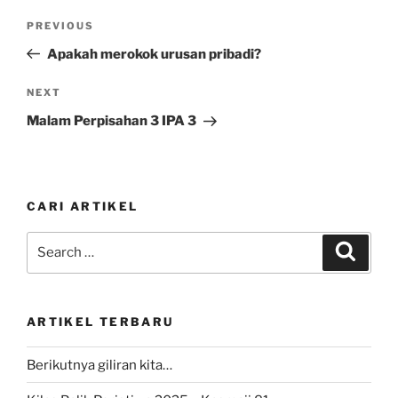
Post
Previous
PREVIOUS
navigation
Post
Apakah merokok urusan pribadi?
Next
NEXT
Post
Malam Perpisahan 3 IPA 3
CARI ARTIKEL
Search
Search
for:
ARTIKEL TERBARU
Berikutnya giliran kita…