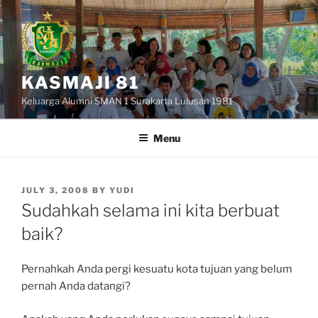
Skip
to
content
KASMAJI 81
Keluarga Alumni SMAN 1 Surakarta Lulusan 1981
Menu
POSTED
JULY 3, 2008
BY
YUDI
ON
Sudahkah selama ini kita berbuat
baik?
Pernahkah Anda pergi kesuatu kota tujuan yang belum
pernah Anda datangi?