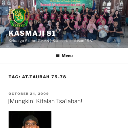
Skip
to
content
KASMAJI 81
Keluarga Alumni SMAN 1 Surakarta Lulusan 1981
Menu
TAG:
AT-TAUBAH 75-78
POSTED
OCTOBER 24, 2009
ON
[Mungkin] Kitalah Tsa’labah!