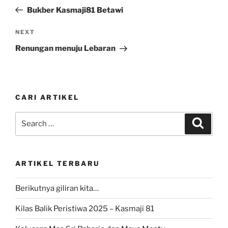
navigation
Post
Bukber Kasmaji81 Betawi
Next
NEXT
Post
Renungan menuju Lebaran
CARI ARTIKEL
Search
Search
for:
ARTIKEL TERBARU
Berikutnya giliran kita…
Kilas Balik Peristiwa 2025 – Kasmaji 81