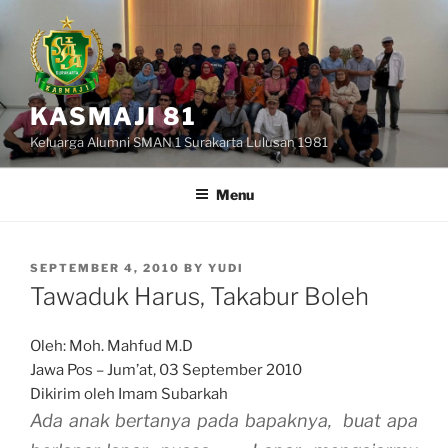
Skip
to
content
KASMAJI 81
Keluarga Alumni SMAN 1 Surakarta Lulusan 1981
Menu
POSTED
SEPTEMBER 4, 2010
BY
YUDI
ON
Tawaduk Harus, Takabur Boleh
Oleh: Moh. Mahfud M.D
Jawa Pos – Jum’at, 03 September 2010
Dikirim oleh Imam Subarkah
Ada anak bertanya pada bapaknya, buat apa