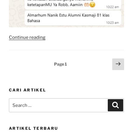
“Mbak
Continue reading
Nanik
Estu
Wafat”
Posts
Next
Page
1
page
pagination
CARI ARTIKEL
Search
Search
for:
ARTIKEL TERBARU