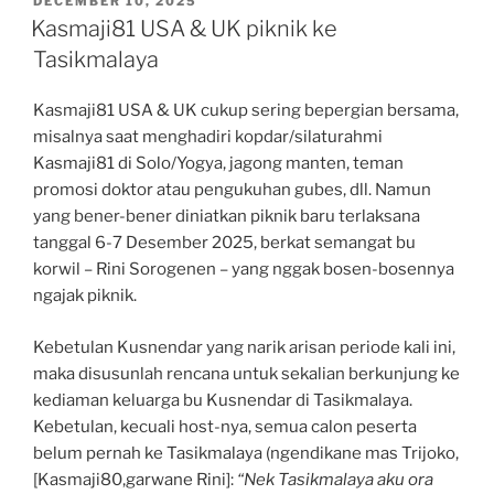
DECEMBER 10, 2025
ON
2025
Kasmaji81 USA & UK piknik ke
–
Tasikmalaya
Kasmaji
81”
Kasmaji81 USA & UK cukup sering bepergian bersama,
misalnya saat menghadiri kopdar/silaturahmi
Kasmaji81 di Solo/Yogya, jagong manten, teman
promosi doktor atau pengukuhan gubes, dll. Namun
yang bener-bener diniatkan piknik baru terlaksana
tanggal 6-7 Desember 2025, berkat semangat bu
korwil – Rini Sorogenen – yang nggak bosen-bosennya
ngajak piknik.
Kebetulan Kusnendar yang narik arisan periode kali ini,
maka disusunlah rencana untuk sekalian berkunjung ke
kediaman keluarga bu Kusnendar di Tasikmalaya.
Kebetulan, kecuali host-nya, semua calon peserta
belum pernah ke Tasikmalaya (ngendikane mas Trijoko,
[Kasmaji80,garwane Rini]:
“Nek Tasikmalaya aku ora