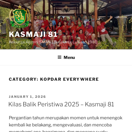
Skip
to
content
KASMAJI 81
Keluarga Alumni SMAN 1 Surakarta Lulusan 1981
Menu
CATEGORY:
KOPDAR EVERYWHERE
POSTED
JANUARY 1, 2026
ON
Kilas Balik Peristiwa 2025 – Kasmaji 81
Pergantian tahun merupakan momen untuk menengok
kembali ke belakang, mengevaluasi, dan mencoba
memahami apa, bagaimana, dan mengapa suatu