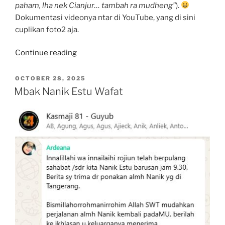
paham, lha nek Cianjur… tambah ra mudheng”
).
Dokumentasi videonya ntar di YouTube, yang di sini
cuplikan foto2 aja.
“Kasmaji81
Continue reading
USA
&
POSTED
OCTOBER 28, 2025
ON
UK
Mbak Nanik Estu Wafat
piknik
ke
Tasikmalaya”