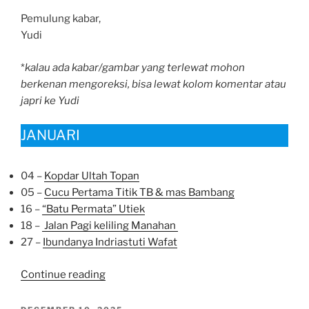
Pemulung kabar,
Yudi
*
kalau ada kabar/gambar yang terlewat mohon
berkenan mengoreksi, bisa lewat kolom komentar atau
japri ke Yudi
JANUARI
04 –
Kopdar Ultah Topan
05 –
Cucu Pertama Titik TB & mas Bambang
16 –
“Batu Permata” Utiek
18 –
Jalan Pagi keliling Manahan
27 –
Ibundanya Indriastuti Wafat
“Kilas
Continue reading
Balik
Peristiwa
POSTED