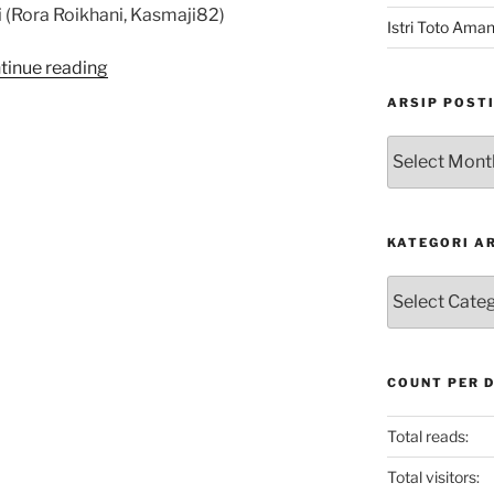
i (Rora Roikhani, Kasmaji82)
Istri Toto Ama
“Koesworo
tinue reading
Budi
ARSIP POST
dan
Kel.”
Arsip
Postingan
KATEGORI A
Kategori
Artikel
COUNT PER 
Total reads:
Total visitors: