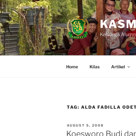
Skip
to
content
KASM
Keluarga Alumn
Home
Kilas
Artikel
TAG:
ALDA FADILLA ODE
POSTED
AUGUST 5, 2008
ON
Koesworo Budi dan