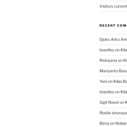
Visitors current
RECENT CO
Djoko Arko Ar
boedtey
on
Kil
Riskiyana
on
Ki
Mariyanto Bas
Yani
on
Kilas B
boedtey
on
Kil
Sigit Roest
on
K
Rosita sinuraya
Bima
on
Nobar