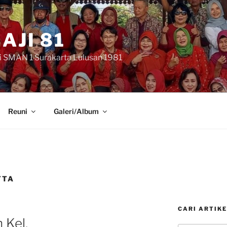
AJI 81
i SMAN 1 Surakarta Lulusan 1981
Reuni
Galeri/Album
TTA
CARI ARTIKE
 Kel.