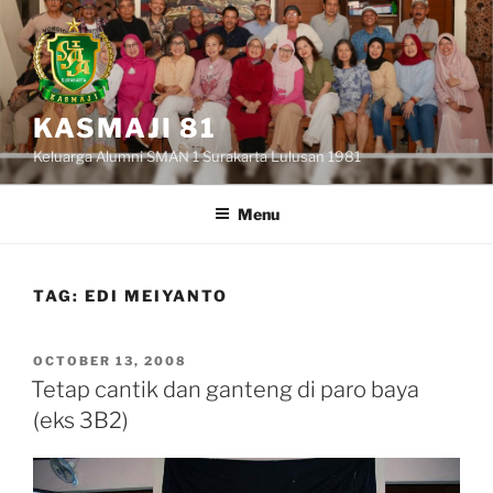
Skip
to
content
KASMAJI 81
Keluarga Alumni SMAN 1 Surakarta Lulusan 1981
Menu
TAG:
EDI MEIYANTO
POSTED
OCTOBER 13, 2008
ON
Tetap cantik dan ganteng di paro baya
(eks 3B2)