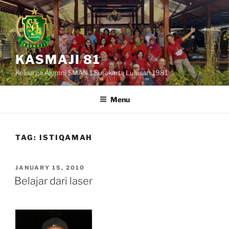
Skip
to
content
KASMAJI 81
Keluarga Alumni SMAN 1 Surakarta Lulusan 1981
Menu
TAG:
ISTIQAMAH
POSTED
JANUARY 15, 2010
ON
Belajar dari laser