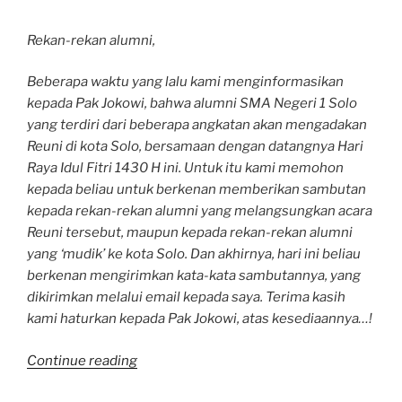
Rekan-rekan alumni,
Beberapa waktu yang lalu kami menginformasikan
kepada Pak Jokowi, bahwa alumni SMA Negeri 1 Solo
yang terdiri dari beberapa angkatan akan mengadakan
Reuni di kota Solo, bersamaan dengan datangnya Hari
Raya Idul Fitri 1430 H ini. Untuk itu kami memohon
kepada beliau untuk berkenan memberikan sambutan
kepada rekan-rekan alumni yang melangsungkan acara
Reuni tersebut, maupun kepada rekan-rekan alumni
yang ‘mudik’ ke kota Solo. Dan akhirnya, hari ini beliau
berkenan mengirimkan kata-kata sambutannya, yang
dikirimkan melalui email kepada saya. Terima kasih
kami haturkan kepada Pak Jokowi, atas kesediaannya…!
“Jokowi
Continue reading
menyambut