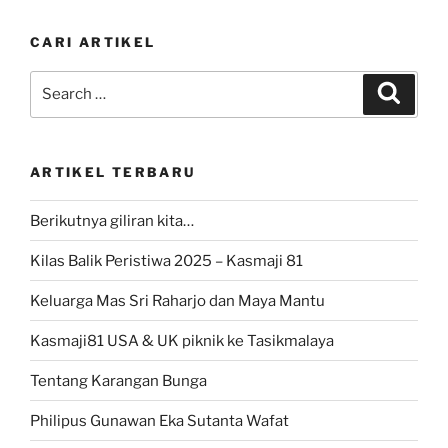
Reuni
Kasmaji”
CARI ARTIKEL
Search
Search
for:
ARTIKEL TERBARU
Berikutnya giliran kita…
Kilas Balik Peristiwa 2025 – Kasmaji 81
Keluarga Mas Sri Raharjo dan Maya Mantu
Kasmaji81 USA & UK piknik ke Tasikmalaya
Tentang Karangan Bunga
Philipus Gunawan Eka Sutanta Wafat