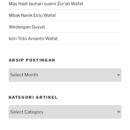
Mas Hadi Jauhari suami Zur’ah Wafat
Mbak Nanik Estu Wafat
Wedangan Guyub
Istri Toto Amanto Wafat
ARSIP POSTINGAN
Arsip
Postingan
KATEGORI ARTIKEL
Kategori
Artikel