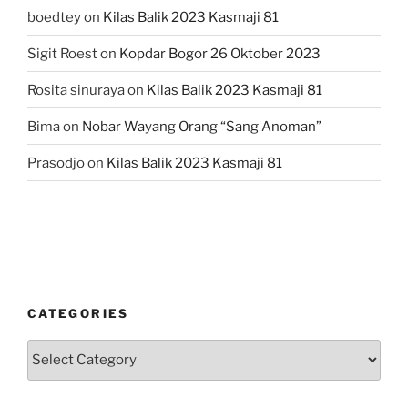
boedtey
on
Kilas Balik 2023 Kasmaji 81
Sigit Roest
on
Kopdar Bogor 26 Oktober 2023
Rosita sinuraya
on
Kilas Balik 2023 Kasmaji 81
Bima
on
Nobar Wayang Orang “Sang Anoman”
Prasodjo
on
Kilas Balik 2023 Kasmaji 81
CATEGORIES
Categories