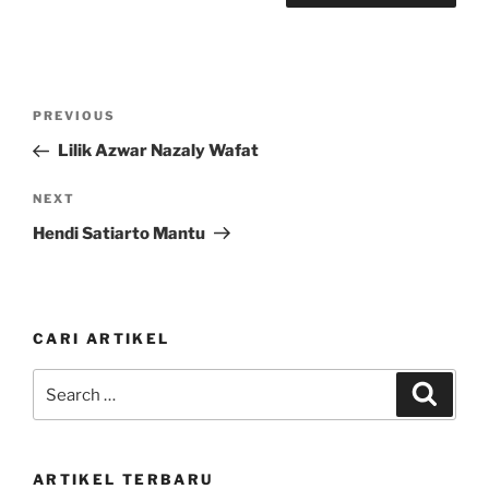
Post
Previous
PREVIOUS
navigation
Post
Lilik Azwar Nazaly Wafat
Next
NEXT
Post
Hendi Satiarto Mantu
CARI ARTIKEL
Search
Search
for:
ARTIKEL TERBARU