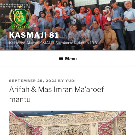
Skip
to
content
KASMAJI 81
Keluarga Alumni SMAN 1 Surakarta Lulusan 1981
Menu
POSTED
SEPTEMBER 25, 2022
BY
YUDI
ON
Arifah & Mas Imran Ma’aroef
mantu