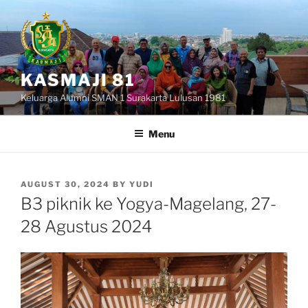
Skip
to
content
KASMAJI 81
Keluarga Alumni SMAN 1 Surakarta Lulusan 1981
Menu
POSTED
AUGUST 30, 2024
BY
YUDI
ON
B3 piknik ke Yogya-Magelang, 27-
28 Agustus 2024