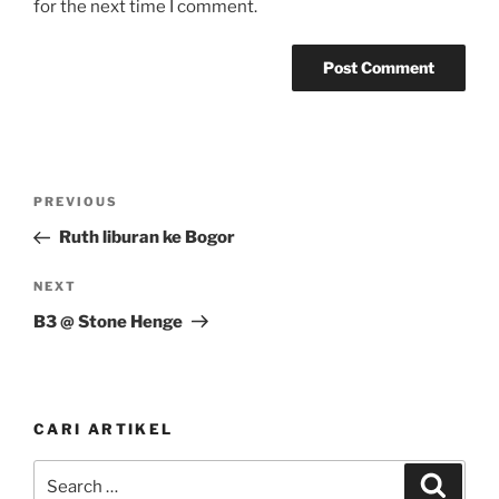
for the next time I comment.
Post
Previous
PREVIOUS
navigation
Post
Ruth liburan ke Bogor
Next
NEXT
Post
B3 @ Stone Henge
CARI ARTIKEL
Search
Search