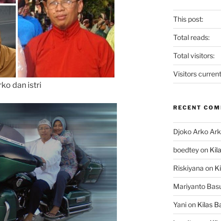
This post:
Total reads:
Total visitors:
Visitors current
ko dan istri
RECENT CO
Djoko Arko Ar
boedtey
on
Kil
Riskiyana
on
Ki
Mariyanto Bas
Yani
on
Kilas B