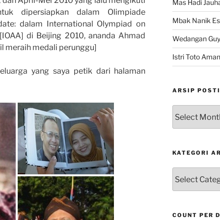
 dan April-Mei 2010 yang lalu mengikuti
Mas Hadi Jauha
tuk dipersiapkan dalam Olimpiade
Mbak Nanik Es
date: dalam International Olympiad on
[IOAA] di Beijing 2010, ananda Ahmad
Wedangan Gu
il meraih medali perunggu]
Istri Toto Ama
keluarga yang saya petik dari halaman
ARSIP POST
Arsip
Postingan
KATEGORI A
Kategori
Artikel
COUNT PER 