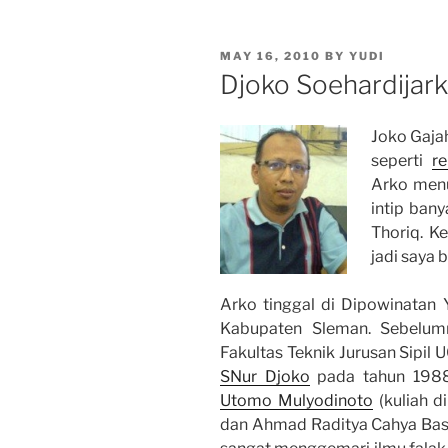
POSTED
MAY 16, 2010
BY
YUDI
ON
Djoko Soehardijar
Joko Gajah
seperti
re
Arko menu
intip ban
Thoriq. K
jadi saya b
Arko tinggal di Dipowinatan
Kabupaten Sleman. Sebelum
Fakultas Teknik Jurusan Sipi
SNur Djoko
pada tahun 1988 
Utomo Mulyodinoto
(kuliah d
dan Ahmad Raditya Cahya Basw