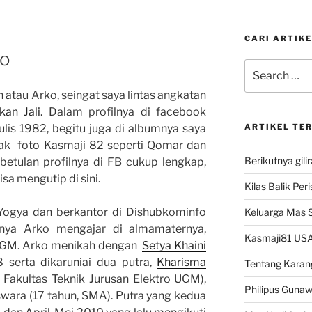
CARI ARTIKE
ko
Search
for:
 atau Arko, seingat saya lintas angkatan
kan Jali
. Dalam profilnya di facebook
lis 1982, begitu juga di albumnya saya
ARTIKEL TE
yak foto Kasmaji 82 seperti Qomar dan
Berikutnya gili
ebetulan profilnya di FB cukup lengkap,
isa mengutip di sini.
Kilas Balik Per
 Yogya dan berkantor di Dishubkominfo
Keluarga Mas 
nya Arko mengajar di almamaternya,
Kasmaji81 USA
l UGM. Arko menikah dengan
Setya Khaini
serta dikaruniai dua putra,
Kharisma
Tentang Karan
i Fakultas Teknik Jurusan Elektro UGM),
Philipus Guna
ara (17 tahun, SMA). Putra yang kedua