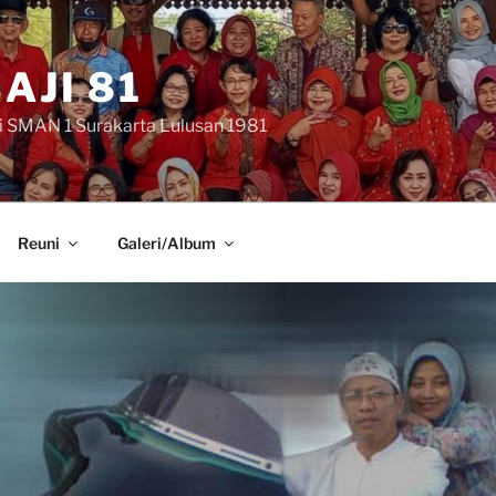
AJI 81
i SMAN 1 Surakarta Lulusan 1981
Reuni
Galeri/Album