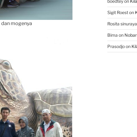
boedtey
on
Kil
Sigit Roest
on
K
 dan mogenya
Rosita sinuraya
Bima
on
Nobar
Prasodjo
on
Ki