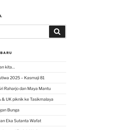
L
Search
RBARU
ran kita…
istiwa 2025 – Kasmaji 81
Sri Raharjo dan Maya Mantu
 & UK piknik ke Tasikmalaya
gan Bunga
wan Eka Sutanta Wafat