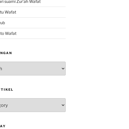
ri suami Zur’ah Wafat
tu Wafat
yub
nto Wafat
INGAN
RTIKEL
DAY