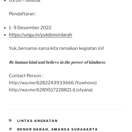
09.00 – selesai
Pendaftaran :
1- 9 Desember 2022
https://ungu.in/yukdonordarah
Yuk, bersama-sama kita ramaikan kegiatan ini!
𝐁𝐞 𝐡𝐮𝐦𝐚𝐧 𝐤𝐢𝐧𝐝 𝐚𝐧𝐝 𝐛𝐞𝐥𝐢𝐞𝐯𝐞 𝐢𝐧 𝐭𝐡𝐞 𝐩𝐨𝐰𝐞𝐫 𝐨𝐟 𝐤𝐢𝐧𝐝𝐧𝐞𝐬𝐬.
Contact Person :
http://wa.me/6282243933666 (Yuwhono)
http://wa.me/6289517228821 (Listyana)
CATEGORIES
LINTAS ANGKATAN
TAGS
DONOR DARAH
,
SMANSA SURAKARTA