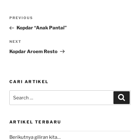
Post
Previous
PREVIOUS
navigation
Post
Kopdar “Anak Pantai”
Next
NEXT
Post
Kopdar Aroem Resto
CARI ARTIKEL
Search
Search
for:
ARTIKEL TERBARU
Berikutnya giliran kita…