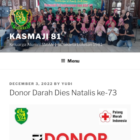
Skip
to
content
KASMAJI 81
Keluarga Alumni SMAN 1 Surakarta Lulusan 1981
Menu
POSTED
DECEMBER 3, 2022
BY
YUDI
ON
Donor Darah Dies Natalis ke-73