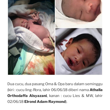
Dua cucu, dua pasang Oma & Opa baru dalam seminggu
(kiri : cucu Iing-Rora, lahir 06/06/18 diberi nama
Athalla
Orthodaffa Alsyazani
, kanan : cucu Lies & MW, lahir
02/06/18
Elrond Adam Raymond
).