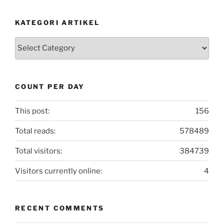
KATEGORI ARTIKEL
Kategori
Artikel
COUNT PER DAY
This post:
156
Total reads:
578489
Total visitors:
384739
Visitors currently online:
4
RECENT COMMENTS