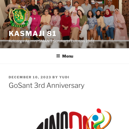
Skip
to
content
KASMAJI 81
Keluarga Alumni SMAN 1 Surakarta Lulusan 1981
Menu
POSTED
DECEMBER 10, 2023
BY
YUDI
ON
GoSant 3rd Anniversary