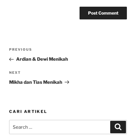
Post
Previous
PREVIOUS
navigation
Post
Ardian & Dewi Menikah
Next
NEXT
Post
Mikha dan Tias Menikah
CARI ARTIKEL
Search
Search
for: