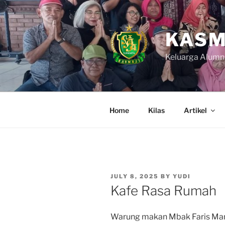
Skip
to
content
KASM
Keluarga Alumn
Home
Kilas
Artikel
POSTED
JULY 8, 2025
BY
YUDI
ON
Kafe Rasa Rumah
Warung makan Mbak Faris Man