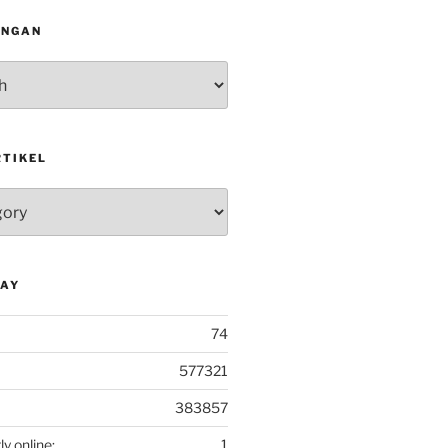
INGAN
RTIKEL
DAY
74
577321
383857
ly online:
1