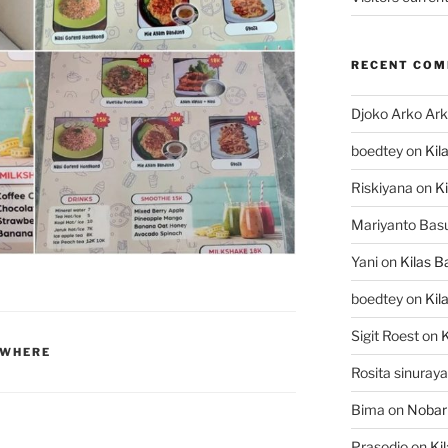
RECENT CO
Djoko Arko Ar
boedtey
on
Kil
Riskiyana
on
Ki
Mariyanto Bas
Yani
on
Kilas B
boedtey
on
Kil
Sigit Roest
on
K
YWHERE
Rosita sinuraya
Bima
on
Nobar
Prasodjo
on
Ki