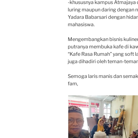
-khususnya kampus Atmajaya d
luring maupun daring dengan 
Yadara Babarsari dengan hida
mahasiswa.
Mengembangkan bisnis kulinern
putranya membuka kafe di kaw
“Kafe Rasa Rumah” yang soft l
juga dihadiri oleh teman-tema
Semoga laris manis dan semaki
fam,