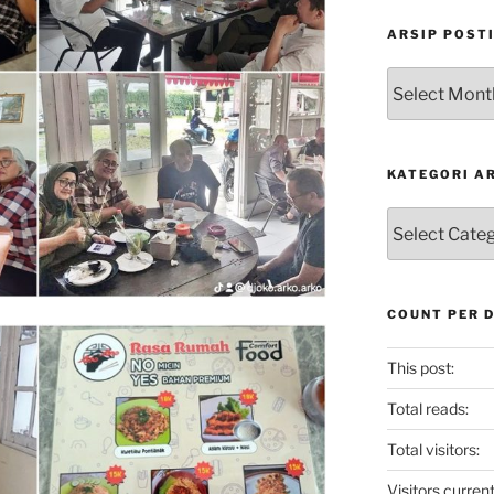
ARSIP POST
Arsip
Postingan
KATEGORI A
Kategori
Artikel
COUNT PER 
This post:
Total reads:
Total visitors:
Visitors current