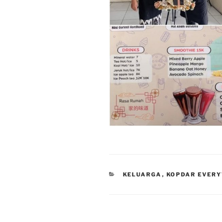
CATEGORIES
KELUARGA
,
KOPDAR EVER