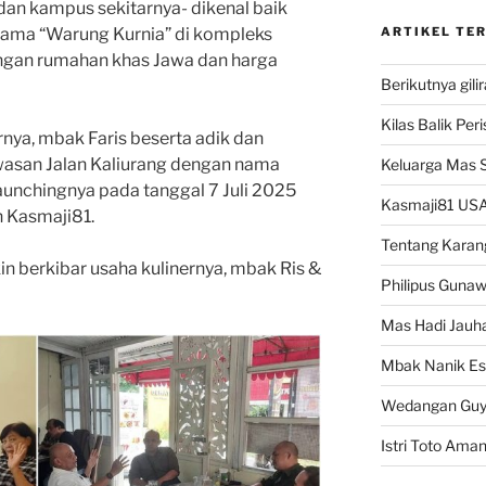
an kampus sekitarnya- dikenal baik
nama “Warung Kurnia” di kompleks
ARTIKEL TE
ngan rumahan khas Jawa dan harga
Berikutnya gili
Kilas Balik Per
ya, mbak Faris beserta adik dan
asan Jalan Kaliurang dengan nama
Keluarga Mas 
aunchingnya pada tanggal 7 Juli 2025
Kasmaji81 USA
n Kasmaji81.
Tentang Karan
n berkibar usaha kulinernya, mbak Ris &
Philipus Guna
Mas Hadi Jauha
Mbak Nanik Es
Wedangan Gu
Istri Toto Ama