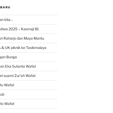
RBARU
ran kita…
istiwa 2025 – Kasmaji 81
Sri Raharjo dan Maya Mantu
 & UK piknik ke Tasikmalaya
gan Bunga
wan Eka Sutanta Wafat
ri suami Zur’ah Wafat
tu Wafat
yub
nto Wafat