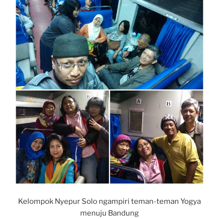
Kelompok Nyepur Solo ngampiri teman-teman Yogya
menuju Bandung