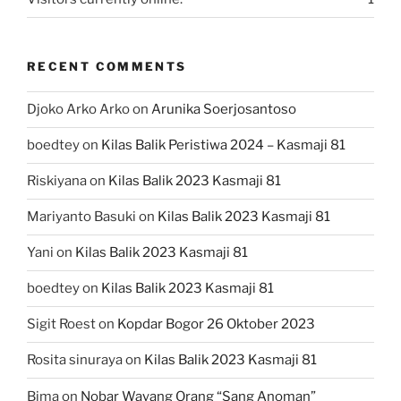
RECENT COMMENTS
Djoko Arko Arko
on
Arunika Soerjosantoso
boedtey
on
Kilas Balik Peristiwa 2024 – Kasmaji 81
Riskiyana
on
Kilas Balik 2023 Kasmaji 81
Mariyanto Basuki
on
Kilas Balik 2023 Kasmaji 81
Yani
on
Kilas Balik 2023 Kasmaji 81
boedtey
on
Kilas Balik 2023 Kasmaji 81
Sigit Roest
on
Kopdar Bogor 26 Oktober 2023
Rosita sinuraya
on
Kilas Balik 2023 Kasmaji 81
Bima
on
Nobar Wayang Orang “Sang Anoman”