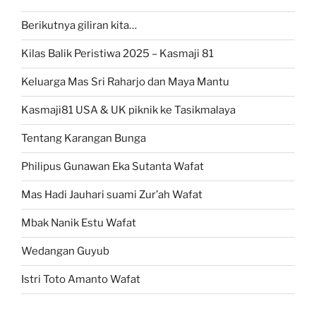
Berikutnya giliran kita…
Kilas Balik Peristiwa 2025 – Kasmaji 81
Keluarga Mas Sri Raharjo dan Maya Mantu
Kasmaji81 USA & UK piknik ke Tasikmalaya
Tentang Karangan Bunga
Philipus Gunawan Eka Sutanta Wafat
Mas Hadi Jauhari suami Zur’ah Wafat
Mbak Nanik Estu Wafat
Wedangan Guyub
Istri Toto Amanto Wafat