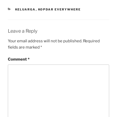
CATEGORIES
KELUARGA
,
KOPDAR EVERYWHERE
Leave a Reply
Your email address will not be published.
Required
fields are marked
*
Comment
*