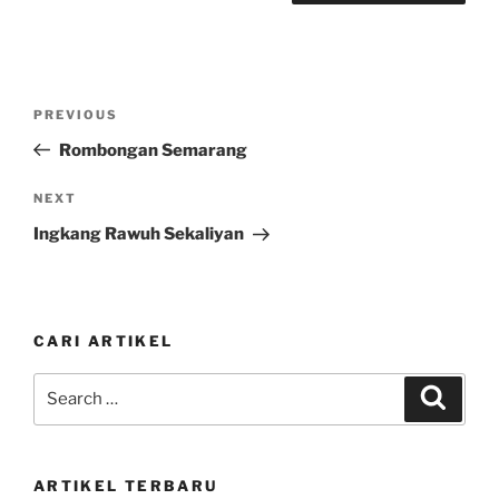
Post
Previous
PREVIOUS
navigation
Post
Rombongan Semarang
Next
NEXT
Post
Ingkang Rawuh Sekaliyan
CARI ARTIKEL
Search
Search
for:
ARTIKEL TERBARU