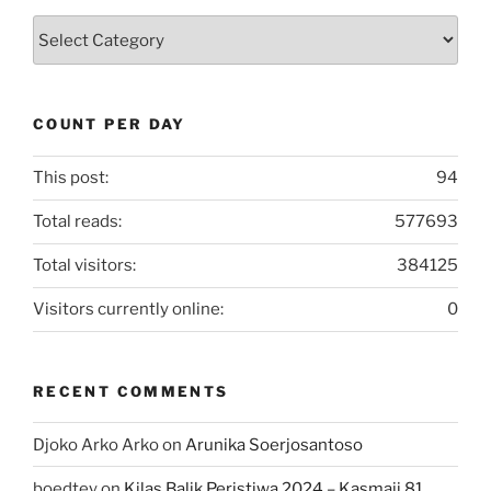
Kategori
Artikel
COUNT PER DAY
This post:
94
Total reads:
577693
Total visitors:
384125
Visitors currently online:
0
RECENT COMMENTS
Djoko Arko Arko
on
Arunika Soerjosantoso
boedtey
on
Kilas Balik Peristiwa 2024 – Kasmaji 81