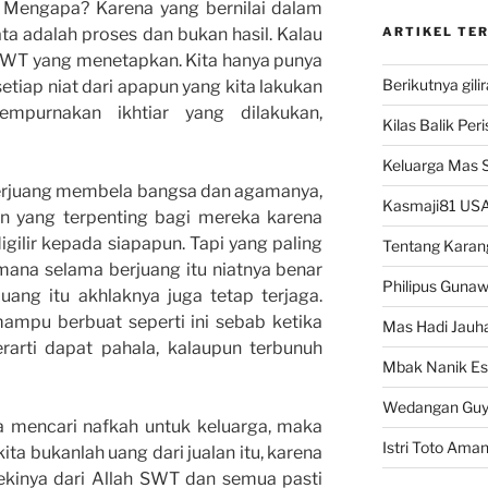
. Mengapa? Karena yang bernilai dalam
ata adalah proses dan bukan hasil. Kalau
ARTIKEL TE
h SWT yang menetapkan. Kita hanya punya
Berikutnya gili
etiap niat dari apapun yang kita lakukan
mpurnakan ikhtiar yang dilakukan,
Kilas Balik Per
Keluarga Mas 
berjuang membela bangsa dan agamanya,
Kasmaji81 USA
n yang terpenting bagi mereka karena
igilir kepada siapapun. Tapi yang paling
Tentang Karan
mana selama berjuang itu niatnya benar
Philipus Guna
uang itu akhlaknya juga tetap terjaga.
ampu berbuat seperti ini sebab ketika
Mas Hadi Jauha
arti dapat pahala, kalaupun terbunuh
Mbak Nanik Es
Wedangan Gu
a mencari nafkah untuk keluarga, maka
Istri Toto Ama
ita bukanlah uang dari jualan itu, karena
zekinya dari Allah SWT dan semua pasti