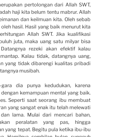
merupakan pertolongan dari Allah SWT,
adah haji kita belum tentu mabrur. Allah
eimanan dan keilmuan kita. Oleh sebab
u oleh hasil. Hasil yang baik menurut kita
rhitungan Allah SWT. Jika kualifikasi
puluh juta, maka uang satu milyar bisa
 Datangnya rezeki akan efektif kalau
mantap. Kalau tidak, datangnya uang,
n yang tidak dibarengi kualitas pribadi
tangnya musibah.
-gara dia punya kedudukan, karena
i dengan kemampuan mental yang baik.
ses. Seperti saat seorang ibu membuat
ran yang sangat enak itu telah melewati
 dan lama. Mulai dari mencari bahan,
iakan peralatan yang pas, hingga
yang tepat. Begitu pula ketika ibu-ibu
nya. Hamilnya sembilan bulan, sungguh