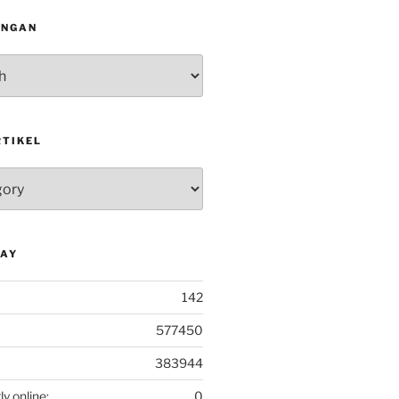
INGAN
RTIKEL
DAY
142
577450
383944
ly online:
0