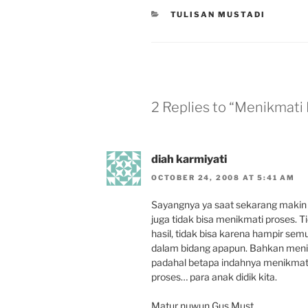
CATEGORIES
TULISAN MUSTADI
2 Replies to “Menikmati
diah karmiyati
OCTOBER 24, 2008 AT 5:41 AM
Sayangnya ya saat sekarang makin
juga tidak bisa menikmati proses. 
hasil, tidak bisa karena hampir sem
dalam bidang apapun. Bahkan menila
padahal betapa indahnya menikmat
proses… para anak didik kita.
Matur nuwun Gus Must.