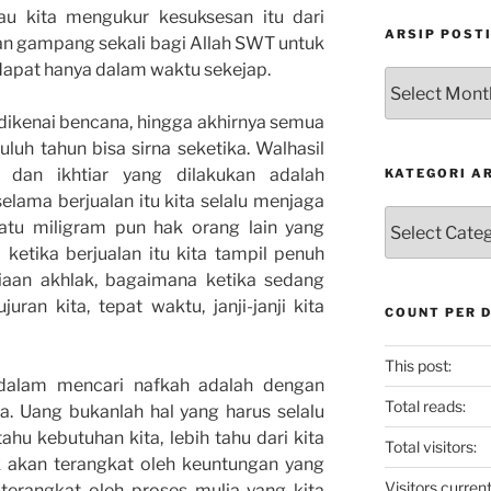
au kita mengukur kesuksesan itu dari
ARSIP POST
an gampang sekali bagi Allah SWT untuk
apat hanya dalam waktu sekejap.
Arsip
Postingan
ikenai bencana, hingga akhirnya semua
luh tahun bisa sirna seketika. Walhasil
s dan ikhtiar yang dilakukan adalah
KATEGORI A
elama berjualan itu kita selalu menjaga
Kategori
satu miligram pun hak orang lain yang
Artikel
 ketika berjualan itu kita tampil penuh
aan akhlak, bagaimana ketika sedang
juran kita, tepat waktu, janji-janji kita
COUNT PER 
This post:
dalam mencari nafkah adalah dengan
Total reads:
ita. Uang bukanlah hal yang harus selalu
ahu kebutuhan kita, lebih tahu dari kita
Total visitors:
ak akan terangkat oleh keuntungan yang
Visitors current
 terangkat oleh proses mulia yang kita