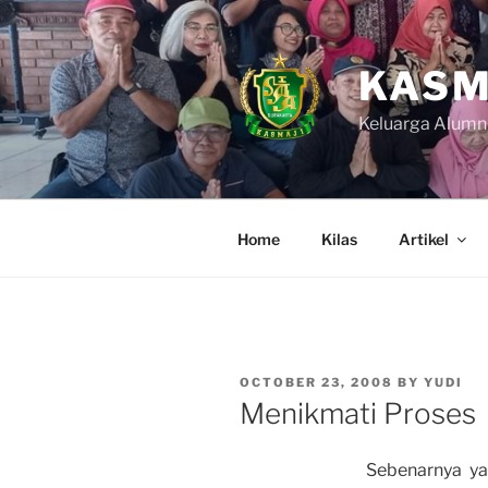
Skip
to
content
KASM
Keluarga Alumn
Home
Kilas
Artikel
POSTED
OCTOBER 23, 2008
BY
YUDI
ON
Menikmati Proses
Sebenarnya ya