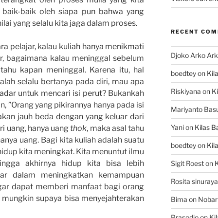
an baik-baik oleh siapa pun bahwa yang
nilai yang selalu kita jaga dalam proses.
RECENT CO
ra pelajar, kalau kuliah hanya menikmati
Djoko Arko Ar
lar, bagaimana kalau meninggal sebelum
 tahu kapan meninggal. Karena itu, hal
boedtey
on
Kil
alah selalu bertanya pada diri, mau apa
Riskiyana
on
Ki
adar untuk mencari isi perut? Bukankah
, ”Orang yang pikirannya hanya pada isi
Mariyanto Bas
 akan jauh beda dengan yang keluar dari
Yani
on
Kilas B
ari uang, hanya uang
thok
, maka asal tahu
hanya uang. Bagi kita kuliah adalah suatu
boedtey
on
Kil
 hidup kita meningkat. Kita menuntut ilmu
ngga akhirnya hidup kita bisa lebih
Sigit Roest
on
K
tiar dalam meningkatkan kemampuan
Rosita sinuraya
agar dapat memberi manfaat bagi orang
ak mungkin supaya bisa menyejahterakan
Bima
on
Nobar
Prasodjo
on
Ki