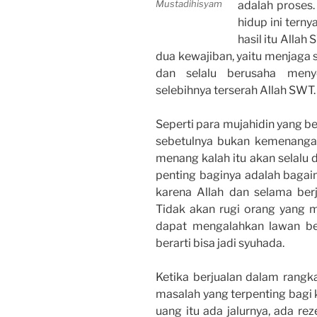
Mustadihisyam
adalah proses
hidup ini terny
hasil itu Alla
dua kewajiban, yaitu menjaga s
dan selalu berusaha menye
selebihnya terserah Allah SWT.
Seperti para mujahidin yang 
sebetulnya bukan kemenanga
menang kalah itu akan selalu d
penting baginya adalah bagai
karena Allah dan selama berj
Tidak akan rugi orang yang m
dapat mengalahkan lawan ber
berarti bisa jadi syuhada.
Ketika berjualan dalam rangk
masalah yang terpenting bagi k
uang itu ada jalurnya, ada re