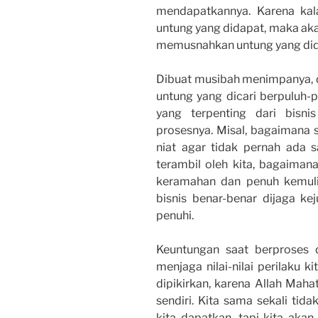
mendapatkannya. Karena kal
untung yang didapat, maka ak
memusnahkan untung yang did
Dibuat musibah menimpanya, d
untung yang dicari berpuluh-pu
yang terpenting dari bisni
prosesnya. Misal, bagaimana s
niat agar tidak pernah ada 
terambil oleh kita, bagaimana
keramahan dan penuh kemuli
bisnis benar-benar dijaga keju
penuhi.
Keuntungan saat berproses 
menjaga nilai-nilai perilaku k
dipikirkan, karena Allah Mahat
sendiri. Kita sama sekali tid
kita dapatkan, tapi kita akan