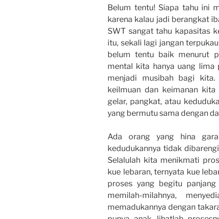
Belum tentu! Siapa tahu ini 
karena kalau jadi berangkat ib
SWT sangat tahu kapasitas k
itu, sekali lagi jangan terpuka
belum tentu baik menurut pe
mental kita hanya uang lima 
menjadi musibah bagi kita.
keilmuan dan keimanan kita 
gelar, pangkat, atau keduduka
yang bermutu sama dengan da
Ada orang yang hina gara
kedudukannya tidak dibareng
Selalulah kita menikmati pro
kue lebaran, ternyata kue leba
proses yang begitu panjang
memilah-milahnya, menyed
memadukannya dengan takaran 
punya anak, lihatlah proses