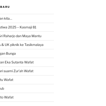
RBARU
ran kita…
istiwa 2025 – Kasmaji 81
Sri Raharjo dan Maya Mantu
 & UK piknik ke Tasikmalaya
gan Bunga
wan Eka Sutanta Wafat
ri suami Zur’ah Wafat
tu Wafat
yub
nto Wafat