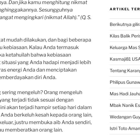
a. Dan jika kamu menghitung nikmat
enghinggakannya. Sesungguhnya
ARTIKEL TE
angat mengingkari (nikmat Allah).” (Q. S.
Berikutnya gili
Kilas Balik Per
gat mudah dilakukan, dan bagi beberapa
atu kebiasaan. Kalau Anda termasuk
Keluarga Mas 
a ketahuilah bahwa kebiasaan
Kasmaji81 USA
situasi yang Anda hadapi menjadi lebih
ras energi Anda dan menciptakan
Tentang Karan
emberdayakan diri Anda.
Philipus Guna
 sering mengeluh? Orang mengeluh
Mas Hadi Jauha
ang terjadi tidak sesuai dengan
Mbak Nanik Es
ini akan terjadi hampir setiap hari dalam
ka Anda berkeluh kesah kepada orang lain,
Wedangan Gu
keluar, justru membuka aib Anda sendiri,
Istri Toto Ama
u memberatkan orang lain.