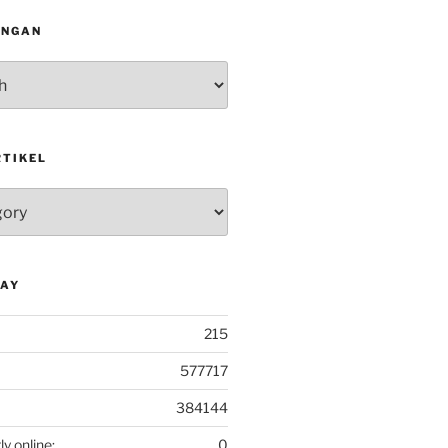
INGAN
RTIKEL
DAY
215
577717
384144
ly online:
0