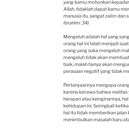
yang kamu mohonkan kepadany
Allah, tidaklah dapat kamu m
manusia itu, sangat zalim dan s
Ibrahim: 34)
Mengeluh adalah hal yang san
orang hal ini telah menjadi su
orang yang suka mengeluh mak
mengeluh tidak akan membuat 
baik, malah hanya akan mengu
perasaan negatif yang tidak m
Pertanyaannya mengapa orang
karena kecewa bahwa realitas y
harapan atau keinginannya, hal 
kehidupan ini. Seringkali keti
hal itu tidak memberikan jalan 
menimbulkan masalah baru ata