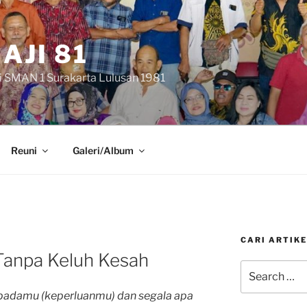
AJI 81
i SMAN 1 Surakarta Lulusan 1981
Reuni
Galeri/Album
CARI ARTIKE
Tanpa Keluh Kesah
Search
for:
padamu (keperluanmu) dan segala apa