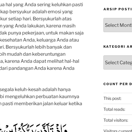
ua hal yang Anda sering keluhkan pasti
ARSIP POST
Sikap bersyukur adalah emosi yang
kur setiap hari. Bersyukurlah atas
Arsip
n yang Anda lakukan, karena masih
Postingan
idak punya pekerjaan, untuk makan saja
 kesehatan Anda, keluarga Anda atau
i. Bersyukurlah lebih banyak dan
KATEGORI A
ebih mudah dan keberuntungan
Kategori
a, karena Anda dapat melihat hal-hal
Artikel
t dari pandangan Anda karena Anda
COUNT PER 
segala keluh-kesah adalah hanya
abi mengeluhkan perbuatan kaumnya
This post:
h pasti memberikan jalan keluar ketika
Total reads:
Total visitors:
Visitors current