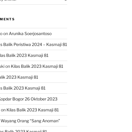
MMENTS
ko
on
Arunika Soerjosantoso
as Balik Peristiwa 2024 – Kasmaji 81
las Balik 2023 Kasmaji 81
uki
on
Kilas Balik 2023 Kasmaji 81
alik 2023 Kasmaji 81
as Balik 2023 Kasmaji 81
opdar Bogor 26 Oktober 2023
on
Kilas Balik 2023 Kasmaji 81
 Wayang Orang “Sang Anoman”
las Balik 2023 Kasmaji 81