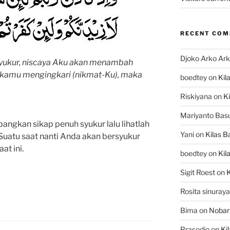
RECENT CO
Djoko Arko Ar
yukur, niscaya Aku akan menambah
a kamu mengingkari (nikmat-Ku), maka
boedtey
on
Kil
Riskiyana
on
Ki
Mariyanto Bas
bangkan sikap penuh syukur lalu lihatlah
Yani
on
Kilas B
uatu saat nanti Anda akan bersyukur
at ini.
boedtey
on
Kil
Sigit Roest
on
K
Rosita sinuraya
Bima
on
Nobar
Prasodjo
on
Ki