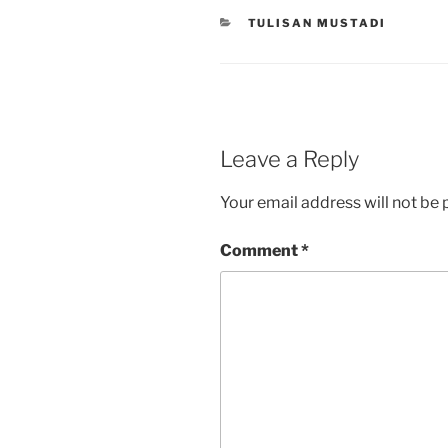
CATEGORIES
TULISAN MUSTADI
Leave a Reply
Your email address will not be 
Comment
*