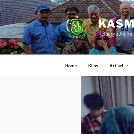
Skip
to
content
KASM
Keluarga Alumn
Home
Kilas
Artikel