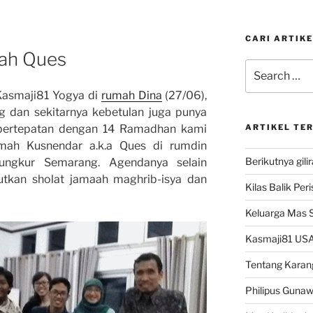
CARI ARTIKE
mah Ques
Search
for:
Kasmaji81 Yogya di
rumah Dina
(27/06),
 dan sekitarnya kebetulan juga punya
i bertepatan dengan 14 Ramadhan kami
ARTIKEL TE
umah Kusnendar a.k.a Ques di rumdin
Berikutnya gili
ungkur Semarang. Agendanya selain
utkan sholat jamaah maghrib-isya dan
Kilas Balik Per
Keluarga Mas 
Kasmaji81 USA
Tentang Karan
Philipus Guna