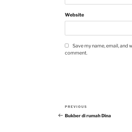
Website
Save my name, email, and we
comment.
Post
Previous
PREVIOUS
navigation
Post
Bukber di rumah Dina