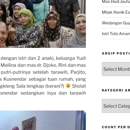
Mas Hadi Jauha
Mbak Nanik Es
Wedangan Gu
Istri Toto Ama
ARSIP POST
dengan istri dan 2 anak), keluarga Yudi
, Meilina dan mas dr. Djoko, Rini dan mas
Arsip
Postingan
utri-putrinya setelah tarawih, Parjito,
ga Kusnendar sebagai tuan rumah, yang
gkleng Sala lengkap (berani?)
Sholat
KATEGORI A
snendar sedangkan Isya dan tarawih
Kategori
Artikel
COUNT PER 