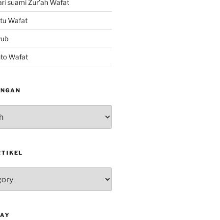
ri suami Zur’ah Wafat
tu Wafat
yub
nto Wafat
INGAN
RTIKEL
DAY