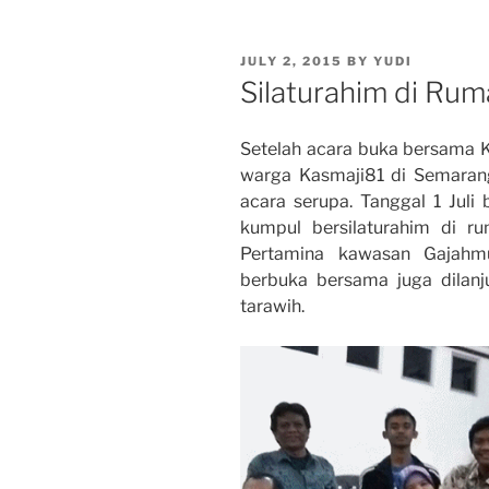
POSTED
JULY 2, 2015
BY
YUDI
ON
Silaturahim di Ru
Setelah acara buka bersama 
warga Kasmaji81 di Semarang
acara serupa. Tanggal 1 Jul
kumpul bersilaturahim di r
Pertamina kawasan Gajahm
berbuka bersama juga dilanj
tarawih.