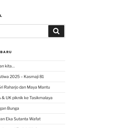
L
Search
RBARU
ran kita…
istiwa 2025 – Kasmaji 81
Sri Raharjo dan Maya Mantu
 & UK piknik ke Tasikmalaya
gan Bunga
wan Eka Sutanta Wafat