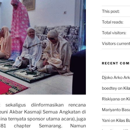
This post:
Total reads:
Total visitors:
Visitors current
RECENT CO
Djoko Arko Ar
boedtey
on
Kil
Riskiyana
on
Ki
 sekaligus diinformasikan rencana
Mariyanto Bas
euni Akbar Kasmaji Semua Angkatan di
ina ternyata sponsor utama acara), juga
Yani
on
Kilas B
ji81 chapter Semarang. Namun