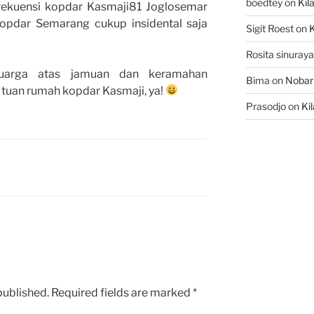
boedtey
on
Kil
kuensi kopdar Kasmaji81 Joglosemar
kopdar Semarang cukup insidental saja
Sigit Roest
on
K
Rosita sinuraya
uarga atas jamuan dan keramahan
Bima
on
Nobar
i tuan rumah kopdar Kasmaji, ya!
Prasodjo
on
Ki
published.
Required fields are marked
*