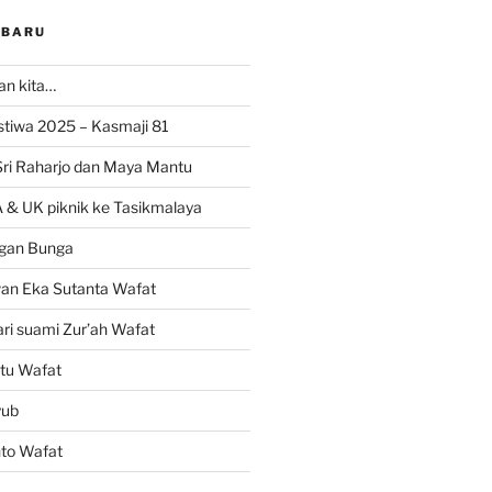
RBARU
ran kita…
istiwa 2025 – Kasmaji 81
Sri Raharjo dan Maya Mantu
 & UK piknik ke Tasikmalaya
gan Bunga
wan Eka Sutanta Wafat
ri suami Zur’ah Wafat
tu Wafat
yub
nto Wafat