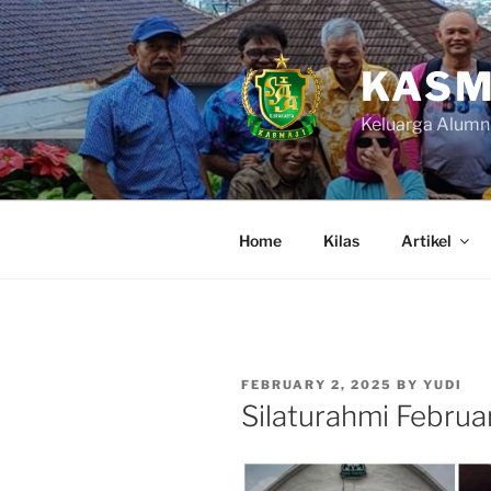
Skip
to
content
KASM
Keluarga Alumn
Home
Kilas
Artikel
POSTED
FEBRUARY 2, 2025
BY
YUDI
ON
Silaturahmi Februar