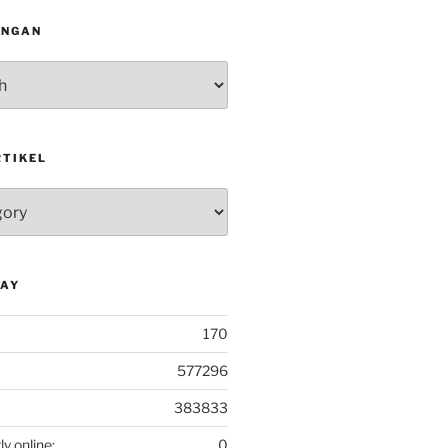
INGAN
RTIKEL
DAY
170
577296
383833
ly online:
0