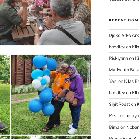
RECENT CO
Djoko Arko Ar
boedtey
on
Kil
Riskiyana
on
Ki
Mariyanto Bas
Yani
on
Kilas B
boedtey
on
Kil
Sigit Roest
on
K
Rosita sinuraya
Bima
on
Nobar
Prasodjo
on
Ki