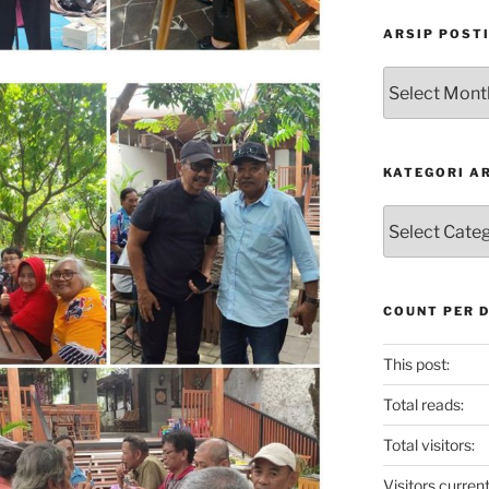
ARSIP POST
Arsip
Postingan
KATEGORI A
Kategori
Artikel
COUNT PER 
This post:
Total reads:
Total visitors:
Visitors current