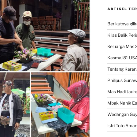
ARTIKEL TE
Berikutnya gili
Kilas Balik Per
Keluarga Mas 
Kasmaji81 USA
Tentang Karan
Philipus Guna
Mas Hadi Jauha
Mbak Nanik Es
Wedangan Gu
Istri Toto Ama