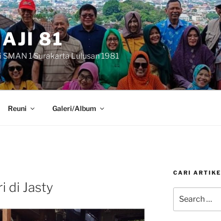
AJI 81
i SMAN 1 Surakarta Lulusan 1981
Reuni
Galeri/Album
CARI ARTIKE
i di Jasty
Search
for: