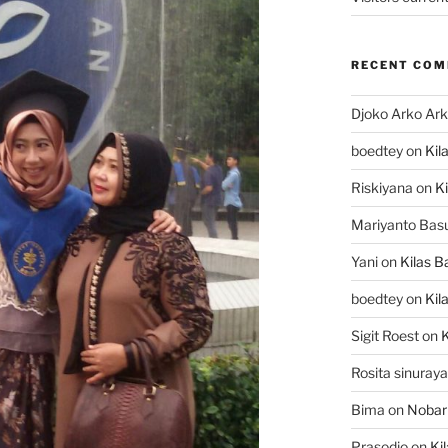
RECENT CO
Djoko Arko Ar
boedtey
on
Kil
Riskiyana
on
Ki
Mariyanto Bas
Yani
on
Kilas B
boedtey
on
Kil
Sigit Roest
on
K
Rosita sinuraya
Bima
on
Nobar
Prasodjo
on
Ki