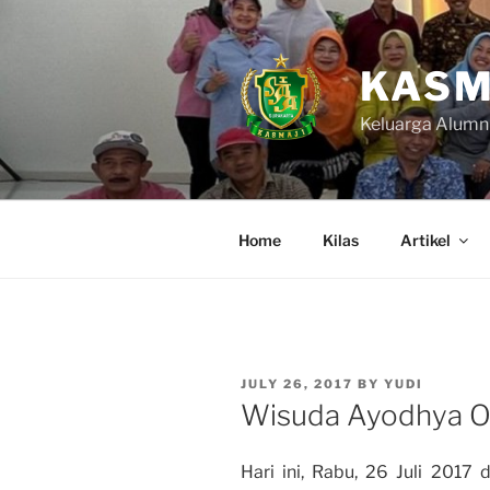
Skip
to
content
KASM
Keluarga Alumn
Home
Kilas
Artikel
POSTED
JULY 26, 2017
BY
YUDI
ON
Wisuda Ayodhya Ol
Hari ini, Rabu, 26 Juli 20