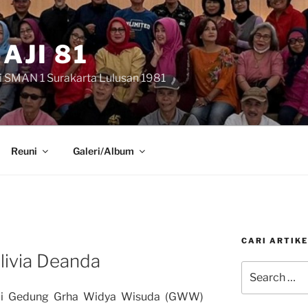
AJI 81
i SMAN 1 Surakarta Lulusan 1981
Reuni
Galeri/Album
CARI ARTIKE
ivia Deanda
Search
for:
17 di Gedung Grha Widya Wisuda (GWW)