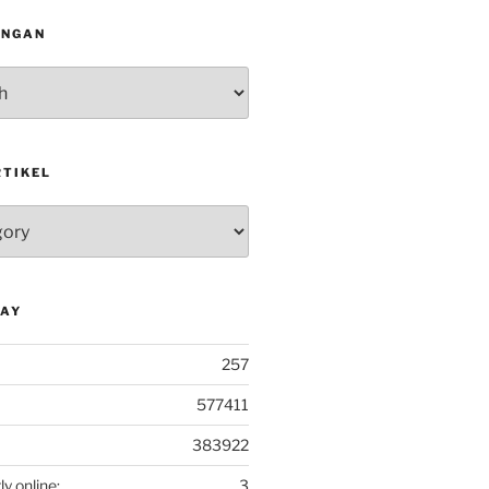
INGAN
RTIKEL
DAY
257
577411
383922
ly online:
3