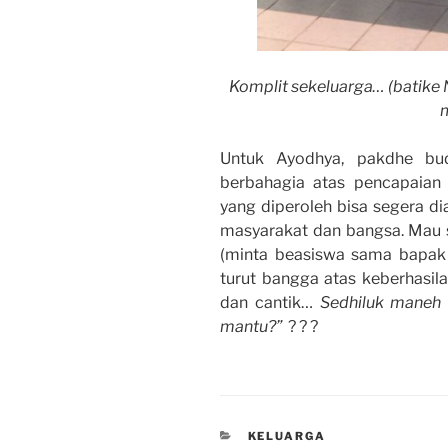
Komplit sekeluarga… (batike 
m
Untuk Ayodhya, pakdhe bu
berbahagia atas pencapaian 
yang diperoleh bisa segera d
masyarakat dan bangsa. Mau s
(minta beasiswa sama bapak 
turut bangga atas keberhasil
dan cantik…
Sedhiluk maneh 
mantu?”
? ? ?
CATEGORIES
KELUARGA