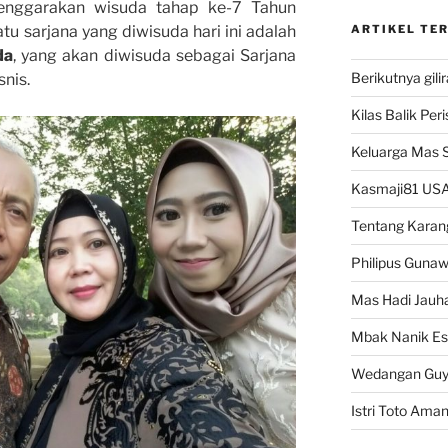
enggarakan wisuda tahap ke-7 Tahun
u sarjana yang diwisuda hari ini adalah
ARTIKEL TE
da
, yang akan diwisuda sebagai Sarjana
Berikutnya gili
nis.
Kilas Balik Per
Keluarga Mas 
Kasmaji81 USA
Tentang Karan
Philipus Guna
Mas Hadi Jauha
Mbak Nanik Es
Wedangan Gu
Istri Toto Ama