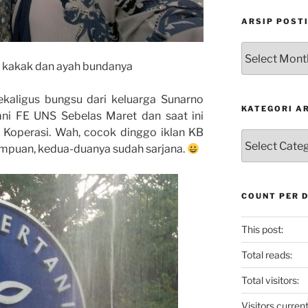
ARSIP POST
Arsip
Postingan
 kakak dan ayah bundanya
kaligus bungsu dari keluarga Sunarno
KATEGORI A
mni FE UNS Sebelas Maret dan saat ini
 Koperasi. Wah, cocok dinggo iklan KB
Kategori
erempuan, kedua-duanya sudah sarjana.
Artikel
COUNT PER 
This post:
Total reads:
Total visitors:
Visitors current