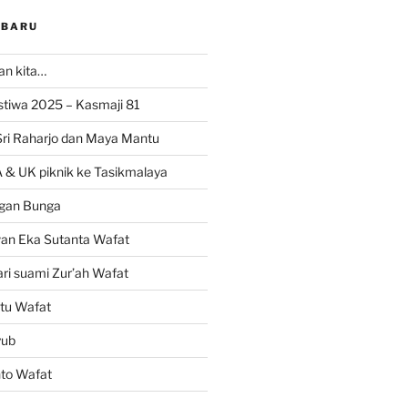
RBARU
ran kita…
istiwa 2025 – Kasmaji 81
Sri Raharjo dan Maya Mantu
 & UK piknik ke Tasikmalaya
gan Bunga
wan Eka Sutanta Wafat
ri suami Zur’ah Wafat
tu Wafat
yub
nto Wafat