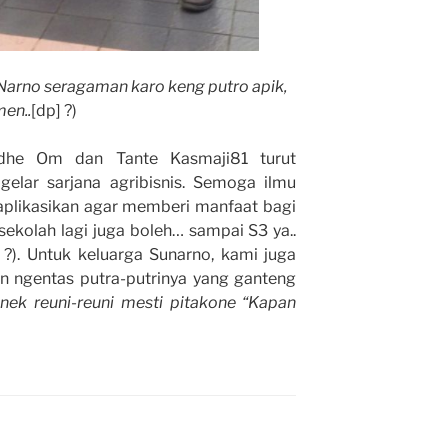
Narno seragaman karo keng putro apik,
en..
[dp] ?)
dhe Om dan Tante Kasmaji81 turut
gelar sarjana agribisnis. Semoga ilmu
iaplikasikan agar memberi manfaat bagi
ekolah lagi juga boleh… sampai S3 ya..
?). Untuk keluarga Sunarno, kami juga
an ngentas putra-putrinya yang ganteng
nek reuni-reuni mesti pitakone “Kapan