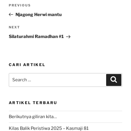
Post
Previous
PREVIOUS
navigation
Post
Njagong Herwi mantu
Next
NEXT
Post
Silaturahmi Ramadhan #1
CARI ARTIKEL
Search
Search
for:
ARTIKEL TERBARU
Berikutnya giliran kita…
Kilas Balik Peristiwa 2025 – Kasmaji 81