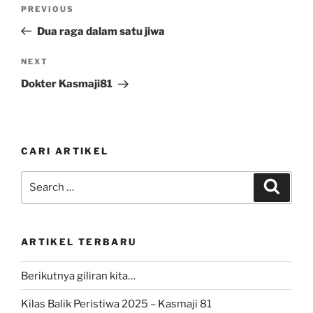
Post
Previous
PREVIOUS
navigation
Post
Dua raga dalam satu jiwa
Next
NEXT
Post
Dokter Kasmaji81
CARI ARTIKEL
Search
Search
for:
ARTIKEL TERBARU
Berikutnya giliran kita…
Kilas Balik Peristiwa 2025 – Kasmaji 81