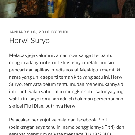
POSTED
JANUARY 18, 2018
BY
YUDI
ON
Herwi Suryo
Melacak jejak alumni zaman now sangat terbantu
dengan adanya internet khususnya melalui mesin
pencari dan aplikasi media sosial. Meskipun memiliki
nama yang unik seperti teman kita yang satu ini, Herwi
Suryo, ternyata belum tentu mudah menemukannya di
internet, Salah satu… atau mungkin satu-satunya yang
waktu itu saya temukan adalah halaman persembahan
skripsi Fitri Dian, putrinya Herwi.
Pelacakan berlanjut ke halaman facebook Pipit
(belakangan saya tahu ini nama panggilannya Fitri), dan
sempat mengirim
private message
(11/08/2016)