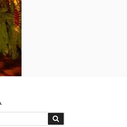
L
Search