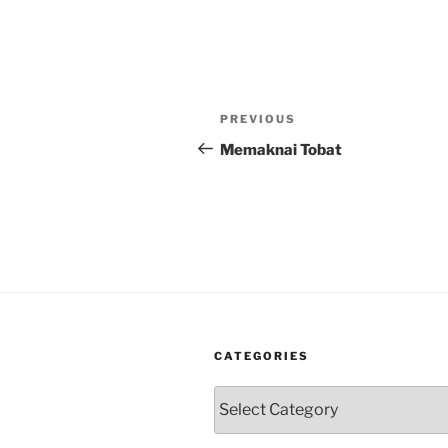
Post
Previous
PREVIOUS
navigation
Post
Memaknai Tobat
CATEGORIES
Categories