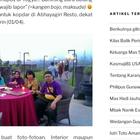
wajib lapor”
(=kangen bojo, maksude)
untuk kopdar di Abhayagiri Resto, dekat
ARTIKEL TE
n (01/04).
Berikutnya gili
Kilas Balik Per
Keluarga Mas 
Kasmaji81 USA
Tentang Karan
Philipus Guna
Mas Hadi Jauha
Mbak Nanik Es
Wedangan Gu
Istri Toto Ama
uat foto-fotoan. Interior maupun