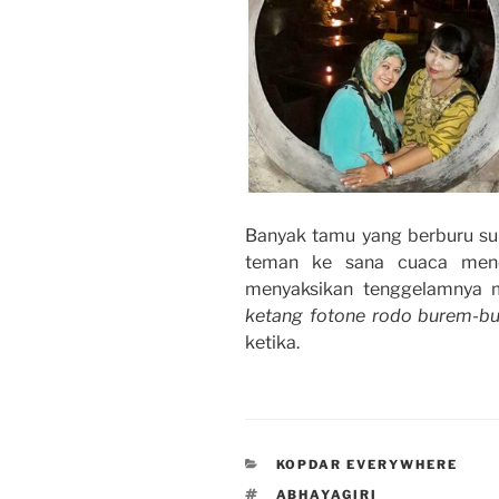
Banyak tamu yang berburu sun
teman ke sana cuaca mend
menyaksikan tenggelamnya ma
ketang fotone rodo burem-bur
ketika.
CATEGORIES
KOPDAR EVERYWHERE
TAGS
ABHAYAGIRI