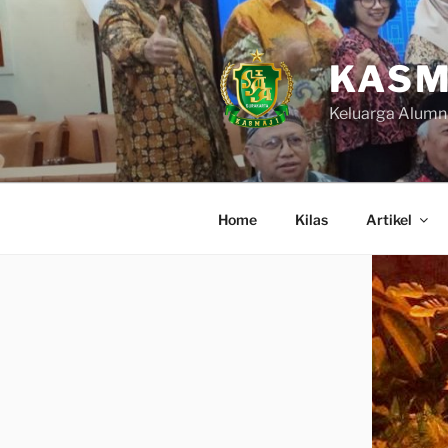
Skip
to
content
KASM
Keluarga Alumn
Home
Kilas
Artikel