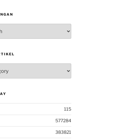
INGAN
RTIKEL
DAY
115
577284
383821