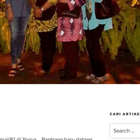
CARI ARTIKE
Search
for:
aji81 di Yogya… Bantrang baru datang