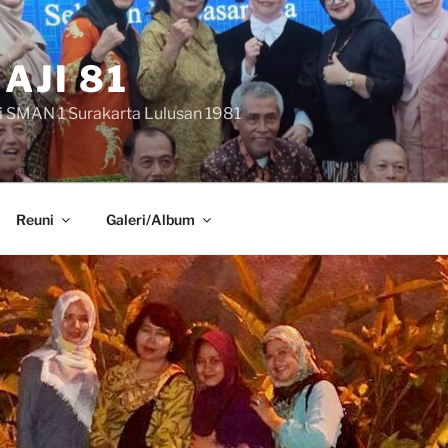
AJI 81
i SMAN 1 Surakarta Lulusan 1981
Reuni
Galeri/Album