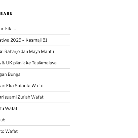
RBARU
ran kita…
istiwa 2025 – Kasmaji 81
Sri Raharjo dan Maya Mantu
 & UK piknik ke Tasikmalaya
gan Bunga
wan Eka Sutanta Wafat
ri suami Zur’ah Wafat
tu Wafat
yub
nto Wafat