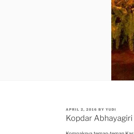
POSTED
APRIL 2, 2016
BY
YUDI
ON
Kopdar Abhayagiri
Kompaknya teman-teman Kasm