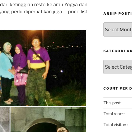
 dari ketinggian resto ke arah Yogya dan
yang perlu diperhatikan juga ….price list
ARSIP POST
Arsip
Postingan
KATEGORI A
Kategori
Artikel
COUNT PER 
This post:
Total reads:
Total visitors: