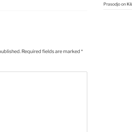
Prasodjo
on
Ki
published.
Required fields are marked
*