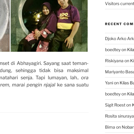
Visitors current
RECENT CO
Djoko Arko Ar
boedtey
on
Kil
Riskiyana
on
Ki
set di Abhayagiri. Sayang saat teman-
ung, sehingga tidak bisa maksimal
Mariyanto Bas
tahari senja. Tapi lumayan, lah..
ora
Yani
on
Kilas B
em, marai pengin njajal
ke sana suatu
boedtey
on
Kil
Sigit Roest
on
K
Rosita sinuraya
Bima
on
Nobar