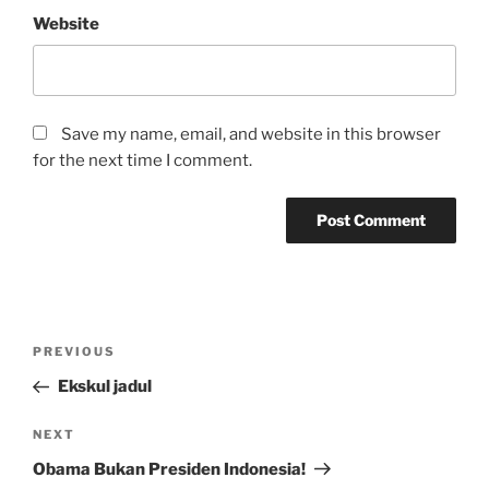
Website
Save my name, email, and website in this browser
for the next time I comment.
Post
Previous
PREVIOUS
navigation
Post
Ekskul jadul
Next
NEXT
Post
Obama Bukan Presiden Indonesia!