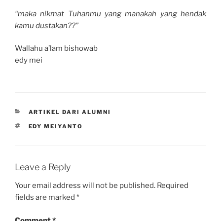
“maka nikmat Tuhanmu yang manakah yang hendak
kamu dustakan??”
Wallahu a’lam bishowab
edy mei
CATEGORIES
ARTIKEL DARI ALUMNI
TAGS
EDY MEIYANTO
Leave a Reply
Your email address will not be published.
Required
fields are marked
*
Comment
*