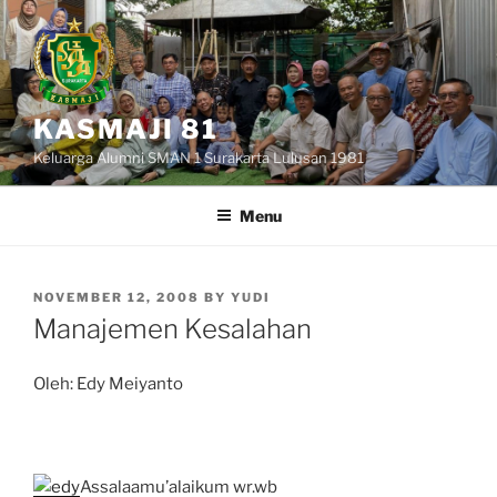
Skip
to
content
KASMAJI 81
Keluarga Alumni SMAN 1 Surakarta Lulusan 1981
Menu
POSTED
NOVEMBER 12, 2008
BY
YUDI
ON
Manajemen Kesalahan
Oleh: Edy Meiyanto
.
Assalaamu’alaikum wr.wb