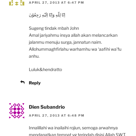
APRIL 27, 2013 AT 6:47 PM
اِنّا لِلّهِ وَاِنّا اِلَيْهِ رَجِعُوْنَ
Sugeng tindak mbah John
Amal jariyahmu insya allah akan melancarkan
jalanmu menuju surga, jannatun naim.
Allohummaghfirlahu warhamhu wa ‘aafihi wa’fu
anhu.
Luluk&hendratto
Reply
Dien Subandrio
APRIL 27, 2013 AT 6:48 PM
Innalillahi wa inailaihi rojiun, semoga arwahnya
mendapatkan tempat yg terindah disisi Allah SWT,