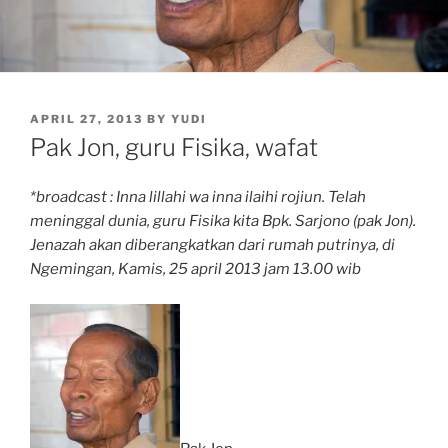
POSTED
APRIL 27, 2013
BY
YUDI
ON
Pak Jon, guru Fisika, wafat
*broadcast : Inna lillahi wa inna ilaihi rojiun. Telah
meninggal dunia, guru Fisika kita Bpk. Sarjono (pak Jon).
Jenazah akan diberangkatkan dari rumah putrinya, di
Ngemingan, Kamis, 25 april 2013 jam 13.00 wib