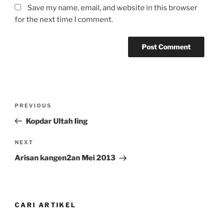
Save my name, email, and website in this browser
for the next time I comment.
Post
Previous
PREVIOUS
navigation
Post
Kopdar Ultah Iing
Next
NEXT
Post
Arisan kangen2an Mei 2013
CARI ARTIKEL