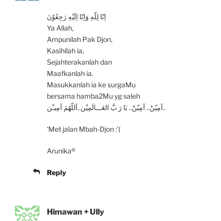
اِنّا لِلّهِ وَاِنّا اِلَيْهِ رَجِعُوْنَ
Ya Allah,
Ampunilah Pak Djon,
Kasihilah ia,
Sejahterakanlah dan
Maafkanlah ia.
Masukkanlah ia ke surgaMu
bersama hamba2Mu yg saleh
آمِيّنْ.. آمِيّنْ.. يَا رَ بَّ العَـــالَمِيْن..آللّهُمَ آمِيـّن..
‘Met jalan Mbah-Djon :'(
Arunika®
Reply
Himawan + Ully