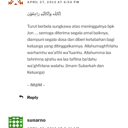
APRIL 27, 2013 AT 6:50 PM
اِنَّالِلَه وَاِنَّااِلَيْهِ رَاجِعُوْنَ
Turut berbela sungkawa atas meninggalnya bpk
Jon …. semoga diterima segala amal baiknya,
diampuni segala dosa dan diberi ketabahan bagi
keluarga yang ditinggalkannya. Allahumaghfirlahu
warhamhu wa’afihi wa’fuanhu. Allahumma laa
tahrimna ajrahu wa laa taftina ba’dahu
wa’ghfirlana walahu. (Imam Subarkah dan
Keluarga)
– iM@M –
Reply
sunarno