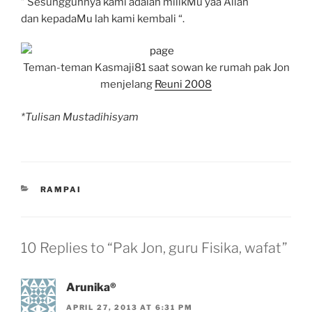
” Sesungguhnya kami adalah milikMu yaa Allah
dan kepadaMu lah kami kembali “.
Teman-teman Kasmaji81 saat sowan ke rumah pak Jon
menjelang
Reuni 2008
*Tulisan Mustadihisyam
CATEGORIES
RAMPAI
10 Replies to “Pak Jon, guru Fisika, wafat”
Arunika®
APRIL 27, 2013 AT 6:31 PM