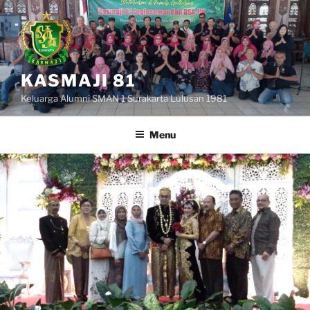
Skip
to
content
KASMAJI 81
Keluarga Alumni SMAN 1 Surakarta Lulusan 1981
Menu