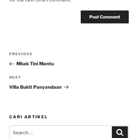
Post
Previous
PREVIOUS
navigation
Post
Mbak Tini Mantu
Next
NEXT
Post
Villa Bukit Panyandaan
CARI ARTIKEL
Search
Search
for: