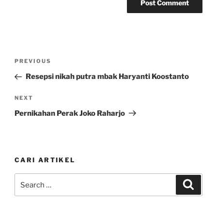
Post
Previous
PREVIOUS
navigation
Post
Resepsi nikah putra mbak Haryanti Koostanto
Next
NEXT
Post
Pernikahan Perak Joko Raharjo
CARI ARTIKEL
Search
Search
for: