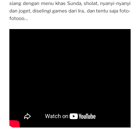
siang dengan menu khas Sunda, sholat, nyanyi-nyanyi
dan joget, diselingi games dari Ira.. dan tentu saja foto-
fotooo…