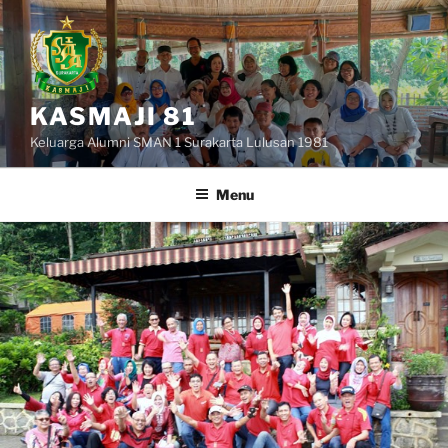
Skip
to
content
KASMAJI 81
Keluarga Alumni SMAN 1 Surakarta Lulusan 1981
Menu