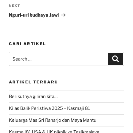
Next
NEXT
Post
Nguri-uri budhaya Jawi
CARI ARTIKEL
Search
Search
for:
ARTIKEL TERBARU
Berikutnya giliran kita…
Kilas Balik Peristiwa 2025 – Kasmaji 81
Keluarga Mas Sri Raharjo dan Maya Mantu
Kasmaji81 USA & UK piknik ke Tasikmalaya