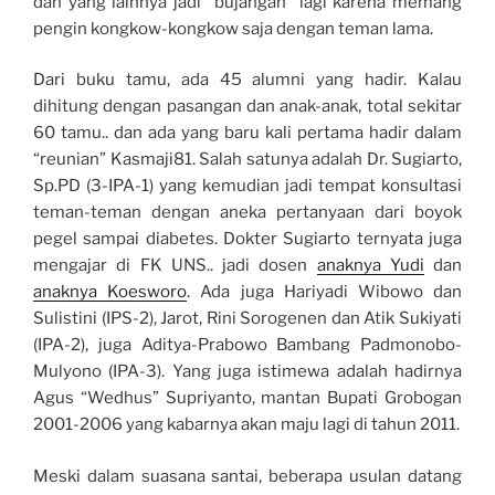
dan yang lainnya jadi “bujangan” lagi karena memang
pengin kongkow-kongkow saja dengan teman lama.
Dari buku tamu, ada 45 alumni yang hadir. Kalau
dihitung dengan pasangan dan anak-anak, total sekitar
60 tamu.. dan ada yang baru kali pertama hadir dalam
“reunian” Kasmaji81. Salah satunya adalah Dr. Sugiarto,
Sp.PD (3-IPA-1) yang kemudian jadi tempat konsultasi
teman-teman dengan aneka pertanyaan dari boyok
pegel sampai diabetes. Dokter Sugiarto ternyata juga
mengajar di FK UNS.. jadi dosen
anaknya Yudi
dan
anaknya Koesworo
. Ada juga Hariyadi Wibowo dan
Sulistini (IPS-2), Jarot, Rini Sorogenen dan Atik Sukiyati
(IPA-2), juga Aditya-Prabowo Bambang Padmonobo-
Mulyono (IPA-3). Yang juga istimewa adalah hadirnya
Agus “Wedhus” Supriyanto, mantan Bupati Grobogan
2001-2006 yang kabarnya akan maju lagi di tahun 2011.
Meski dalam suasana santai, beberapa usulan datang