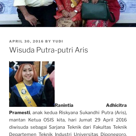
POSTED
APRIL 30, 2016
BY
YUDI
ON
Wisuda Putra-putri Aris
Ranintia Adhicitra
Pramesti
, anak kedua Riskyana Sukandhi Putra (Aris),
mantan Ketua OSIS kita, hari Jumat 29 April 2016
diwisuda sebagai Sarjana Teknik dari Fakultas Teknik
Departemen Teknik Industri Universitas Diponegoro.