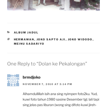
CATEGORIES
ALBUM JADUL
TAGS
HERMAWAN
,
JOKO SAPTO AJI
,
JOKO WIDODO
,
MEINU SADARIYO
One Reply to “Dolan ke Pekalongan”
brmdjoko
NOVEMBER 7, 2010 AT 3:14 PM
Alhamdullillah isih ana sing nyimpen foto2ku. Yud,
kuwi foto tahun 1980 sasine Desember tgl. lali tapi
sing jelas pas liburan (wong sing difoto kuwi jireh-